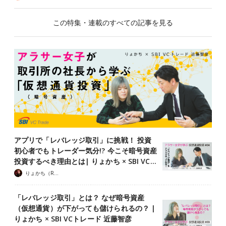
この特集・連載のすべての記事を見る
アプリで「レバレッジ取引」に挑戦！ 投資
初心者でもトレーダー気分!? 今こそ暗号資産
投資するべき理由とは| りょかち × SBI VC…
りょかち（Ryokachii）
「レバレッジ取引」とは？ なぜ暗号資産
（仮想通貨）が下がっても儲けられるの？ |
りょかち × SBI VCトレード 近藤智彦