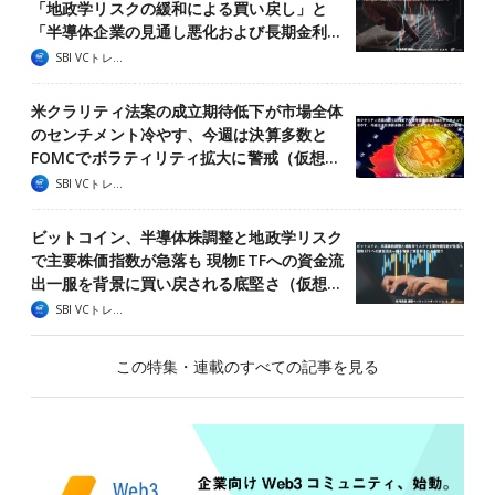
「地政学リスクの緩和による買い戻し」と
「半導体企業の見通し悪化および長期金利…
SBI VCトレード
米クラリティ法案の成立期待低下が市場全体
のセンチメント冷やす、今週は決算多数と
FOMCでボラティリティ拡大に警戒（仮想…
SBI VCトレード
ビットコイン、半導体株調整と地政学リスク
で主要株価指数が急落も 現物ETFへの資金流
出一服を背景に買い戻される底堅さ（仮想…
SBI VCトレード
この特集・連載のすべての記事を見る