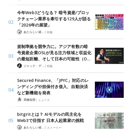
今年Web3どうなる？ 暗号資産/ブロッ
クチェーン業界を牽引する129人が語る
「2026年の展望」
|
あたらしい経済 編集部
特集
規制準拠を競争力に。アジア有数の暗
号資産企業OSLが見る注力領域と収益化
の最短距離、そして日本の可能性（O…
|
ジャック・デロン（Jack Derong）
特集
Secured Finance、「JPYC」対応のレ
ンディングや担保付き借入、自動決済
など新機能を発表
|
髙橋知里
ニュース
bitgritとは？ AIモデルの民主化を
Web3で目指す 日本人起業家の挑戦
|
あたらしい経済 編集部
ストーリー