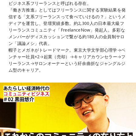
ビジネス系フリーランスと呼ばれる存在。
『働き方推進』としてはフリーランスに関する実験結果を発
信する「文系フリーランスって食べていけるの？」というメ
ディアを運営し、登壇実績多数。約2,300人の日本最大級フ
リーランスコミュニティ「FreelanceNow」発起人。多彩な
メンバーがディスカッションで繋がる約180人の会員制サロ
ン「議論メシ」代表。
帽子とメガネがトレードマーク。東京大学文学部心理学→ベ
ンチャー社員×2→起業（売却）→キャリアカウンセラー→フ
リーランス→サロンオーナーという紆余曲折なジャングルジ
ム型のキャリア。