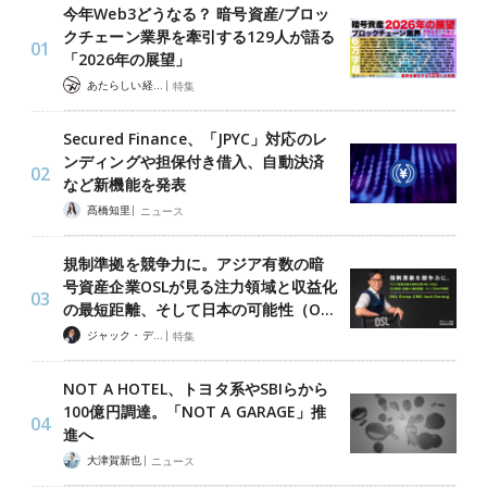
今年Web3どうなる？ 暗号資産/ブロッ
クチェーン業界を牽引する129人が語る
「2026年の展望」
|
あたらしい経済 編集部
特集
Secured Finance、「JPYC」対応のレ
ンディングや担保付き借入、自動決済
など新機能を発表
|
髙橋知里
ニュース
規制準拠を競争力に。アジア有数の暗
号資産企業OSLが見る注力領域と収益化
の最短距離、そして日本の可能性（O…
|
ジャック・デロン（Jack Derong）
特集
NOT A HOTEL、トヨタ系やSBIらから
100億円調達。「NOT A GARAGE」推
進へ
|
大津賀新也
ニュース