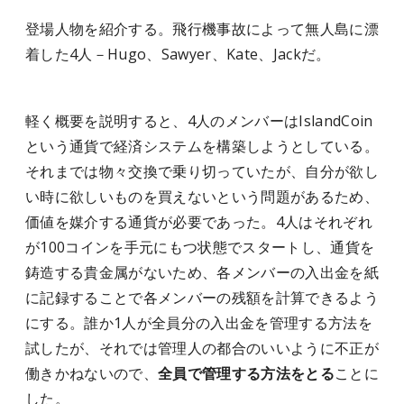
登場人物を紹介する。飛行機事故によって無人島に漂
着した4人－Hugo、Sawyer、Kate、Jackだ。
軽く概要を説明すると、4人のメンバーはIslandCoin
という通貨で経済システムを構築しようとしている。
それまでは物々交換で乗り切っていたが、自分が欲し
い時に欲しいものを買えないという問題があるため、
価値を媒介する通貨が必要であった。4人はそれぞれ
が100コインを手元にもつ状態でスタートし、通貨を
鋳造する貴金属がないため、各メンバーの入出金を紙
に記録することで各メンバーの残額を計算できるよう
にする。誰か1人が全員分の入出金を管理する方法を
試したが、それでは管理人の都合のいいように不正が
働きかねないので、
全員で管理する方法をとる
ことに
した。