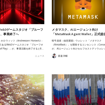
先Web3ゲームスタジオ「プルーフ
メタマスク、AIエージェント向け
」、事業終了へ
「MetaMask Agent Wallet」正式
ウィッツ（Andreessen Horowitz：
暗号資産（仮想通貨）ウォレット「メタマスク
先であるWeb3ゲームスタジオ「プルーフオ
（MetaMask）」を開発するコンセンシス（Consen
f of Play）」が、事業活動を終了すると8…
が、AIエージェント向けセルフカストディウォレ
ニュース
渡邉洋輔