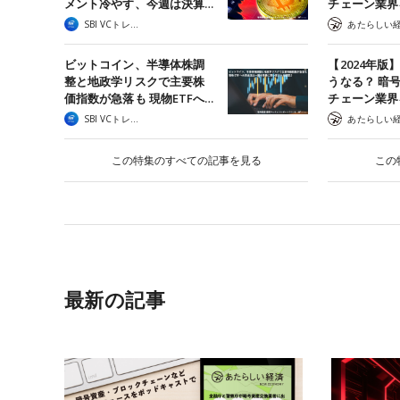
メント冷やす、今週は決算…
チェーン業界
SBI VCトレード
ビットコイン、半導体株調
【2024年版
整と地政学リスクで主要株
うなる？ 暗
価指数が急落も 現物ETFへ…
チェーン業界
SBI VCトレード
この特集のすべての記事を見る
この
最新の記事