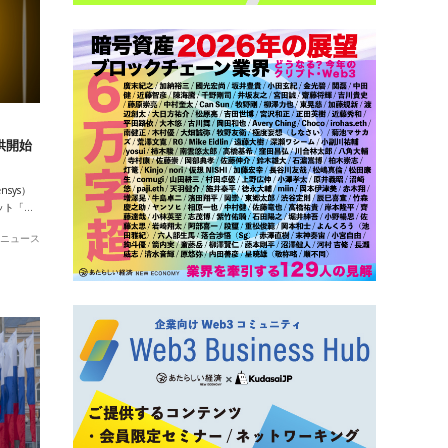
提供開始
sys）
ット「…
ニュース