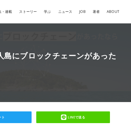
集・連載
ストーリー
学ぶ
ニュース
JOB
著者
ABOUT
人島にブロックチェーンがあった
ート
LINEで送る