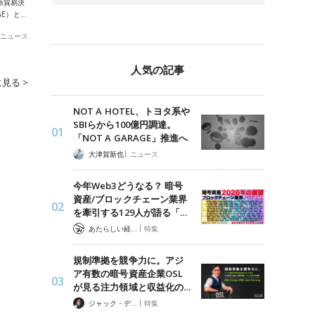
新貿易決
GE）と…
ニュース
人気の記事
見る >
NOT A HOTEL、トヨタ系や
SBIらから100億円調達。
「NOT A GARAGE」推進へ
|
大津賀新也
ニュース
今年Web3どうなる？ 暗号
資産/ブロックチェーン業界
を牽引する129人が語る「…
|
あたらしい経済 編集部
特集
規制準拠を競争力に。アジ
ア有数の暗号資産企業OSL
が見る注力領域と収益化の…
|
ジャック・デロン（Jack Derong）
特集