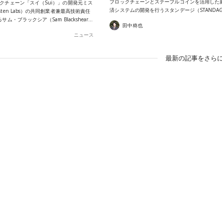
ブロックチェーンとステーブルコインを活用した
クチェーン「スイ（Sui）」の開発元ミス
済システムの開発を行うスタンデージ（STANDA
ten Labs）の共同創業者兼最高技術責任
サム・ブラックシア（Sam Blackshear…
田中柊也
ニュース
最新の記事をさらに