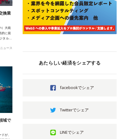
交換業
in）大統
括的に規
デジタル…
ニュース
あたらしい経済をシェアする
facebookでシェア
Twitterでシェア
領域で
LINEでシェア
ードが、