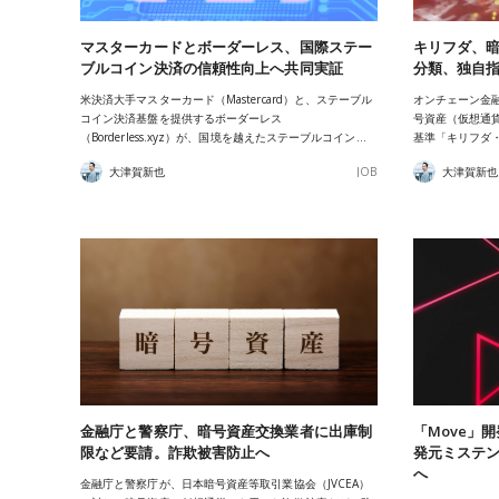
マスターカードとボーダーレス、国際ステー
キリフダ、暗
ブルコイン決済の信頼性向上へ共同実証
分類、独自
米決済大手マスターカード（Mastercard）と、ステーブル
オンチェーン金
コイン決済基盤を提供するボーダーレス
号資産（仮想通
（Borderless.xyz）が、国境を越えたステーブルコイン…
基準「キリフダ
大津賀新也
JOB
大津賀新也
金融庁と警察庁、暗号資産交換業者に出庫制
「Move」
限など要請。詐欺被害防止へ
発元ミステン
へ
金融庁と警察庁が、日本暗号資産等取引業協会（JVCEA）