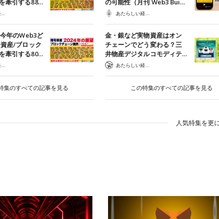
を牽引する88…
の可能性（月刊 Web3 Bui…
あたらしい経済 編集部
あたらしい経済ポッドキャスト
】今年のWeb3ど
金・銀など実物資産はオン
号資産/ブロック
チェーンでどう変わる？三
を牽引する80…
井物産デジタルコモディテ…
あたらしい経済 編集部
あたらしい経済 編集部
特集のすべての記事を見る
この特集のすべての記事を見る
人気特集を更に