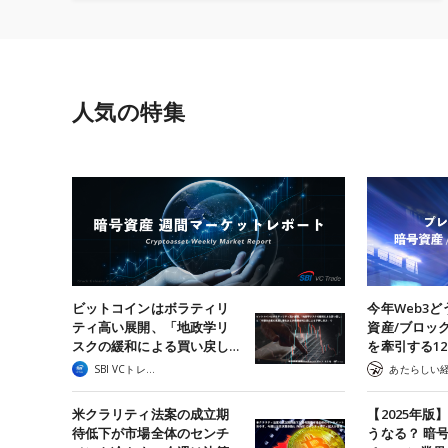
人気の特集
ビットコインはボラティリ
今年Web3ど
ティ高い展開、「地政学リ
資産/ブロッ
スクの緩和による買い戻し…
を牽引する1
SBI VCトレード
米クラリティ法案の成立期
【2025年版
待低下が市場全体のセンチ
うなる？ 暗