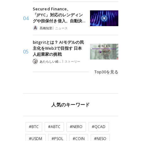
Secured Finance、
「JPYC」対応のレンディン
グや担保付き借入、自動決…
|
髙橋知里
ニュース
bitgritとは？ AIモデルの民
主化をWeb3で目指す 日本
人起業家の挑戦
|
あたらしい経済 編集部
ストーリー
Top30を見る
人気のキーワード
#BTC
#ABTC
#NERO
#QCAD
#USDM
#PSOL
#COIN
#NESO