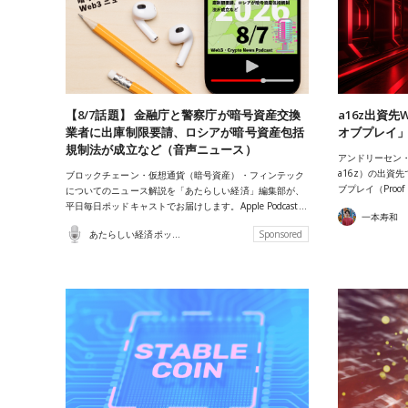
【8/7話題】 金融庁と警察庁が暗号資産交換
a16z出資
業者に出庫制限要請、ロシアが暗号資産包括
オブプレイ
規制法が成立など（音声ニュース）
アンドリーセン・ホロ
a16z）の出資
ブロックチェーン・仮想通貨（暗号資産）・フィンテック
ブプレイ（Proo
についてのニュース解説を「あたらしい経済」編集部が、
平日毎日ポッドキャストでお届けします。Apple Podcast…
一本寿和
あたらしい経済ポッドキャスト
Sponsored