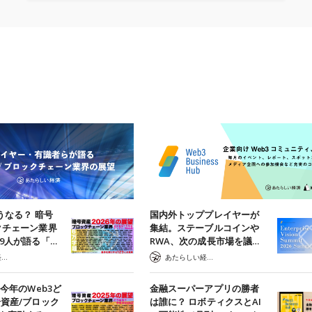
うなる？ 暗号
国内外トッププレイヤーが
クチェーン業界
集結。ステーブルコインや
29人が語る「…
RWA、次の成長市場を議…
あたらしい経済 編集部
あたらしい経済 編集部
】今年のWeb3ど
金融スーパーアプリの勝者
号資産/ブロック
は誰に？ ロボティクスとAI