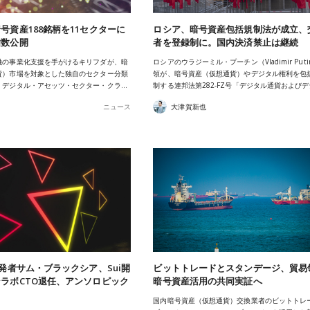
号資産188銘柄を11セクターに
ロシア、暗号資産包括規制法が成立、
指数公開
者を登録制に。国内決済禁止は継続
融の事業化支援を手がけるキリフダが、暗
ロシアのウラジーミル・プーチン（Vladimir Put
貨）市場を対象とした独自のセクター分類
領が、暗号資産（仮想通貨）やデジタル権利を包
・デジタル・アセッツ・セクター・クラ…
制する連邦法第282-FZ号「デジタル通貨および
ニュース
大津賀新也
開発者サム・ブラックシア、Sui開
ビットトレードとスタンデージ、貿易
ラボCTO退任、アンソロピック
暗号資産活用の共同実証へ
国内暗号資産（仮想通貨）交換業者のビットトレ