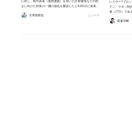
に対し、暗号資産（仮想通貨）を用いた詐欺被害などの防
レイヤー1ブロッ
止に向けた対策の一層の強化を要請したと8月6日に発表…
テン・ラボ（Mys
者（CTO）である
大津賀新也
ニュース
渡邉洋輔