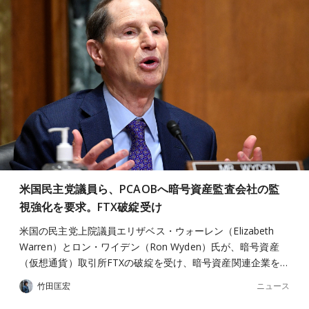
米国民主党議員ら、PCAOBへ暗号資産監査会社の監
視強化を要求。FTX破綻受け
米国の民主党上院議員エリザベス・ウォーレン（Elizabeth
Warren）とロン・ワイデン（Ron Wyden）氏が、暗号資産
（仮想通貨）取引所FTXの破綻を受け、暗号資産関連企業を…
ニュース
竹田匡宏