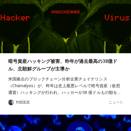
暗号資産ハッキング被害、昨年が過去最高の38億ド
ル、北朝鮮グループが主導か
米国拠点のブロックチェーン分析企業チェイナリシス
（Chainalysis）が、昨年は史上最悪レベルで暗号資産（仮想
通貨）ハッキングが行われ、ハッカーが38 億ドルもの額を…
ニュース
竹田匡宏