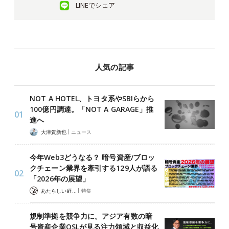
LINEでシェア
人気の記事
NOT A HOTEL、トヨタ系やSBIらから
100億円調達。「NOT A GARAGE」推
進へ
|
大津賀新也
ニュース
今年Web3どうなる？ 暗号資産/ブロッ
クチェーン業界を牽引する129人が語る
「2026年の展望」
|
あたらしい経済 編集部
特集
規制準拠を競争力に。アジア有数の暗
号資産企業OSLが見る注力領域と収益化