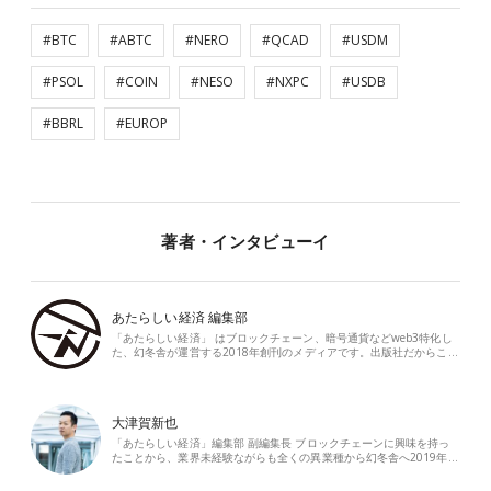
#BTC
#ABTC
#NERO
#QCAD
#USDM
#PSOL
#COIN
#NESO
#NXPC
#USDB
#BBRL
#EUROP
著者・インタビューイ
あたらしい経済 編集部
「あたらしい経済」 はブロックチェーン、暗号通貨などweb3特化し
た、幻冬舎が運営する2018年創刊のメディアです。出版社だからこ…
大津賀新也
「あたらしい経済」編集部 副編集長 ブロックチェーンに興味を持っ
たことから、業界未経験ながらも全くの異業種から幻冬舎へ2019年…