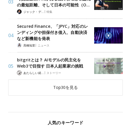
の最短距離、そして日本の可能性（O…
|
ジャック・デロン（Jack Derong）
特集
Secured Finance、「JPYC」対応のレ
ンディングや担保付き借入、自動決済
など新機能を発表
|
髙橋知里
ニュース
bitgritとは？ AIモデルの民主化を
Web3で目指す 日本人起業家の挑戦
|
あたらしい経済 編集部
ストーリー
Top30を見る
人気のキーワード