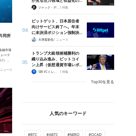
が見る注力領域と収益化の…
|
ジャック・デロン（Jack Derong）
特集
ビットゲット、日本居住者
向けサービス終了へ。年末
に未決済ポジション強制決…
を共同所
|
大津賀新也
ニュース
金融市場
トランプ大統領候補勝利の
ュレーテ
織り込み進み、ビットコイ
RL1）…
ン上昇（仮想通貨市場レポ…
ニュース
|
SBI VCトレード
特集
Top30を見る
人気のキーワード
#BTC
#ABTC
#NERO
#QCAD