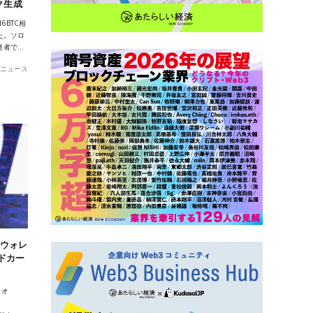
ク生成
6BTC相
た。ソロ
発者で…
ニュース
アウォレ
ドカー
ャオ