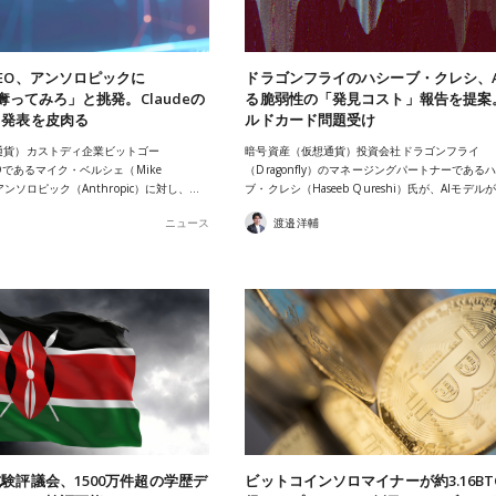
EO、アンソロピックに
ドラゴンフライのハシーブ・クレシ、A
を奪ってみろ」と挑発。Claudeの
る脆弱性の「発見コスト」報告を提案
ス発表を皮肉る
ルドカード問題受け
通貨）カストディ企業ビットゴー
暗号資産（仮想通貨）投資会社ドラゴンフライ
EOであるマイク・ベルシェ（Mike
（Dragonfly）のマネージングパートナーである
、アンソロピック（Anthropic）に対し、…
ブ・クレシ（Haseeb Qureshi）氏が、AIモデ
ニュース
渡邉洋輔
験評議会、1500万件超の学歴デ
ビットコインソロマイナーが約3.16BT