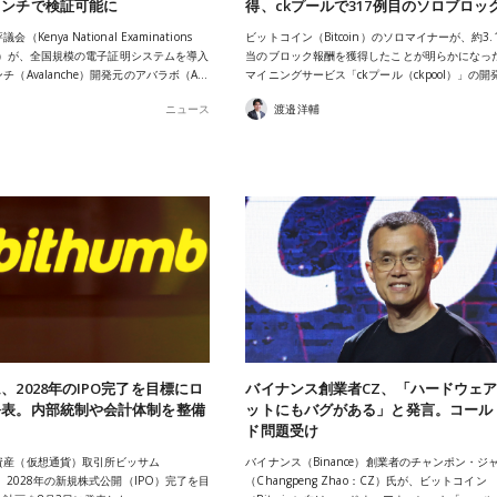
ランチで検証可能に
得、ckプールで317例目のソロブロッ
Kenya National Examinations
ビットコイン（Bitcoin）のソロマイナーが、約3.1
NEC）が、全国規模の電子証明システムを導入
当のブロック報酬を獲得したことが明らかになっ
（Avalanche）開発元のアバラボ（A…
マイニングサービス「ckプール（ckpool）」の開
ニュース
渡邉洋輔
、2028年のIPO完了を目標にロ
バイナンス創業者CZ、「ハードウェ
公表。内部統制や会計体制を整備
ットにもバグがある」と発言。コール
ド問題受け
資産（仮想通貨）取引所ビッサム
バイナンス（Binance）創業者のチャンポン・ジ
が、2028年の新規株式公開（IPO）完了を目
（Changpeng Zhao：CZ）氏が、ビットコイン