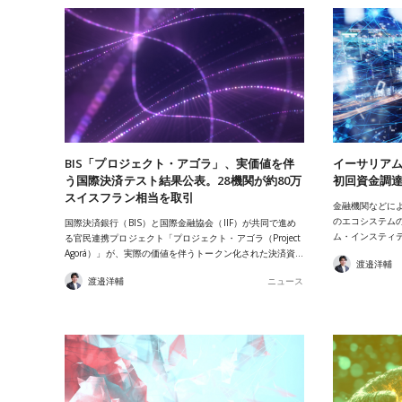
BIS「プロジェクト・アゴラ」、実価値を伴
イーサリア
う国際決済テスト結果公表。28機関が約80万
初回資金調達
スイスフラン相当を取引
金融機関などによ
のエコシステム
国際決済銀行（BIS）と国際金融協会（IIF）が共同で進め
ム・インスティテュー
る官民連携プロジェクト「プロジェクト・アゴラ（Project
Agorá）」が、実際の価値を伴うトークン化された決済資…
渡邉洋輔
渡邉洋輔
ニュース