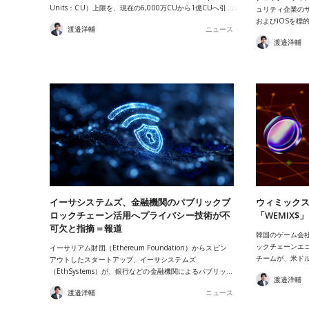
Units：CU）上限を、現在の6,000万CUから1億CUへ引…
ュリティ企業のサイ
およびiOSを標
渡邉洋輔
ニュース
渡邉洋輔
イーサシステムズ、金融機関のパブリックブ
ウィミック
ロックチェーン活用へプライバシー技術が不
「WEMIX$
可欠と指摘＝報道
韓国のゲーム会社
ックチェーンエコ
イーサリアム財団（Ethereum Foundation）からスピン
チームが、米ド
アウトしたスタートアップ、イーサシステムズ
（EthSystems）が、銀行などの金融機関によるパブリッ…
渡邉洋輔
渡邉洋輔
ニュース