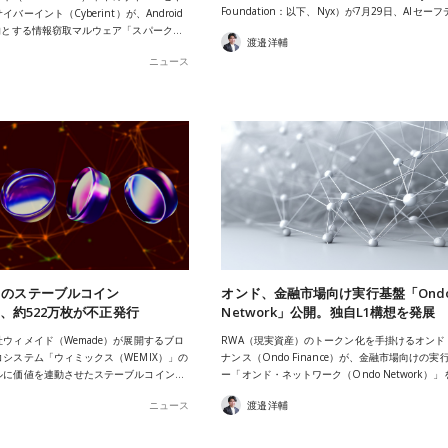
Foundation：以下、Nyx）が7月29日、AIセー
バーイント（Cyberint）が、Android
的とする情報窃取マルウェア「スパーク…
渡邉洋輔
ニュース
スのステーブルコイン
オンド、金融市場向け実行基盤「Ond
」、約522万枚が不正発行
Network」公開。独自L1構想を発展
ウィメイド（Wemade）が展開するブロ
RWA（現実資産）のトークン化を手掛けるオンド
システム「ウィミックス（WEMIX）」の
ナンス（Ondo Finance）が、金融市場向けの実
ルに価値を連動させたステーブルコイン…
ー「オンド・ネットワーク（Ondo Network）」
ニュース
渡邉洋輔