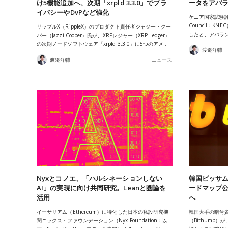
け5機能追加へ、次期「xrpld 3.3.0」でプラ
ータをアバ
イバシーやDvPなど強化
ケニア国家試験評議会（
Council：K
リップルX（RippleX）のプロダクト責任者ジャジー・クー
したと、アバランチ
パー（Jazzi Cooper）氏が、XRPレジャー（XRP Ledger）
の次期ノードソフトウェア「xrpld 3.3.0」に5つのアメ…
渡邉洋輔
渡邉洋輔
ニュース
Nyxとコノエ、「ハルシネーションしない
韓国ビッサム
AI」の実現に向け共同研究。Leanと圏論を
ードマップ
活用
へ
イーサリアム（Ethereum）に特化した日本の私設研究機
韓国大手の暗号
関ニックス・ファウンデーション（Nyx Foundation：以
（Bithumb）