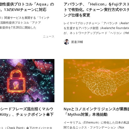
動性提供プロトコル「Aqua」の
アバランチ、「Helicon」をFujiテス
。13のEVMチェーンに対応
トで有効化。Cチェーン実行方式やス
ング仕様を変更
Fi）関連サービスを展開する「1インチ
が、流動性提供プロトコル「アクア
レイヤー1ブロックチェーン「アバランチ（Avalan
一般提供を7月28日に開始した
を支援するアバランチ財団（Avalanche Foundati
が、ネットワークアップグレード「ヘリコン（Heli
ニュース
渡邉洋輔
のシードフレーズ流出招くマルウ
Nyxとコノエインテリジェンスが業務
kKitty」、チェックポイント傘下
「Mythos対策」本格始動
イーサリアム（Ethereum）に特化した日本の私
関であるニックス・ファウンデーション（Nyx
（Check Point）傘下のサイバーセキ