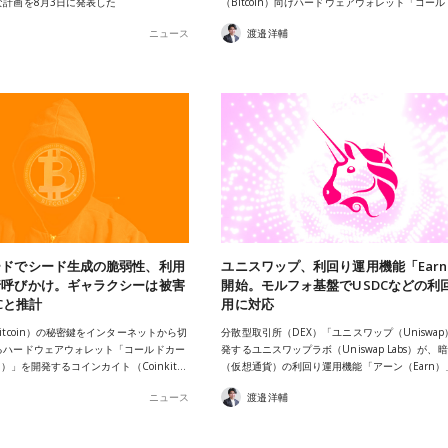
な計画を8月3日に発表した
（Bitcoin）向けハードウェアウォレット「コー
ニュース
渡邉洋輔
ードでシード生成の脆弱性、利用
ユニスワップ、利回り運用機能「Ear
行呼びかけ。ギャラクシーは被害
開始。モルフォ基盤でUSDCなどの利
TCと推計
用に対応
itcoin）の秘密鍵をインターネットから切
分散型取引所（DEX）「ユニスワップ（Uniswa
るハードウェアウォレット「コールドカー
発するユニスワップラボ（Uniswap Labs）が、
D）」を開発するコインカイト（Coinkit…
（仮想通貨）の利回り運用機能「アーン（Earn）
ニュース
渡邉洋輔