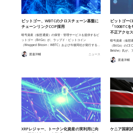
ビットゴー、WBTCのクロスチェーン基盤に
ビットゴーC
チェーンリンクCCIP採用
「100BTC
不正アクセ
暗号資産（仮想通貨）の保管・管理サービスを提供するビ
ットゴー（BitGo）が、ラップド・ビットコイン
暗号資産（仮想
（Wrapped Bitcoin：WBTC）および今後同社が発行する…
（BitGo）のC
Belshe）氏が
渡邉洋輔
ニュース
渡邉洋輔
XRPレジャー、トークン化資産の実利用に向
ケニア国家試