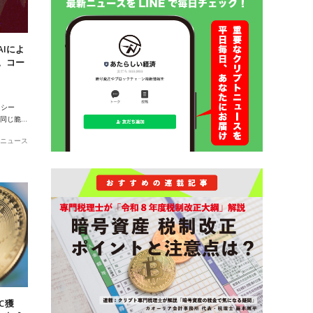
Iによ
。コー
ハシー
ルが同じ脆…
ニュース
C獲