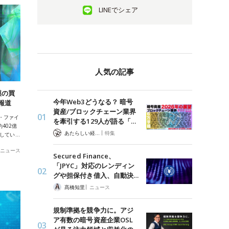
LINEでシェア
人気の記事
模の買
今年Web3どうなる？ 暗号
報道
資産/ブロックチェーン業界
・ファイ
を牽引する129人が語る「…
約402億
|
あたらしい経済 編集部
特集
討してい…
ニュース
Secured Finance、
「JPYC」対応のレンディン
グや担保付き借入、自動決…
|
髙橋知里
ニュース
規制準拠を競争力に。アジ
ア有数の暗号資産企業OSL