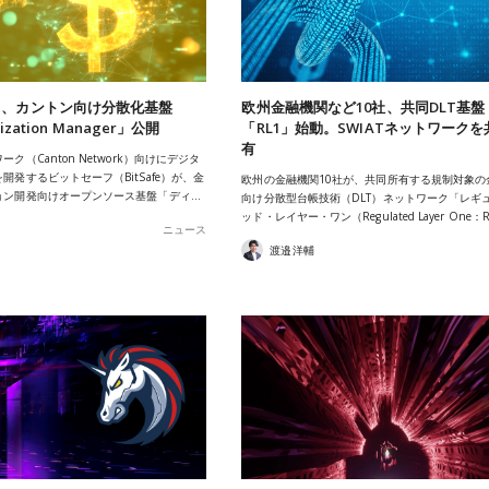
フ、カントン向け分散化基盤
欧州金融機関など10社、共同DLT基盤
lization Manager」公開
「RL1」始動。SWIATネットワーク
有
ク（Canton Network）向けにデジタ
開発するビットセーフ（BitSafe）が、金
欧州の金融機関10社が、共同所有する規制対象の
ョン開発向けオープンソース基盤「ディ…
向け分散型台帳技術（DLT）ネットワーク「レギ
ッド・レイヤー・ワン（Regulated Layer One：
ニュース
渡邉洋輔