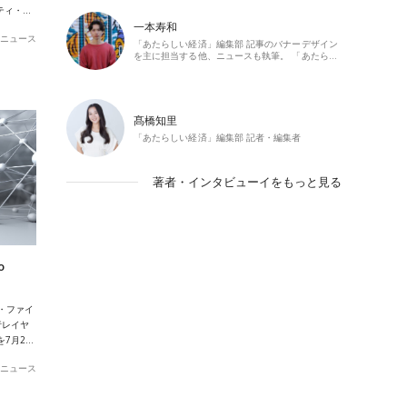
フティ・…
一本寿和
ニュース
「あたらしい経済」編集部 記事のバナーデザイン
を主に担当する他、ニュースも執筆。 「あたら…
髙橋知里
「あたらしい経済」編集部 記者・編集者
著者・インタビューイをもっと見る
o
・ファイ
行レイヤ
を7月2…
ニュース