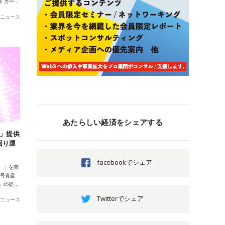
ルドカー…
ニュース
あたらしい経済をシェアする
n」提供
回り運
facebookでシェア
p）」を開
暗号資産
」の提…
Twitterでシェア
ニュース