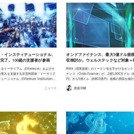
ム・インスティテューショナル、
オンドファイナンス、最大5億ドル規
完了。100超の支援者が参画
収検討か。ウェルステックなど対象＝
るイーサリアム（Ethereum）およびそ
RWA（現実資産）のトークン化を手がけるオンド
の導入を支援する非営利団体「イーサリア
ナンス（Ondo Finance）が、2億5,000万ドル（
ショナル（Ethereum Institution…
円）から5億ドル（約803億円）規模の買収を検
ニュース
渡邉洋輔