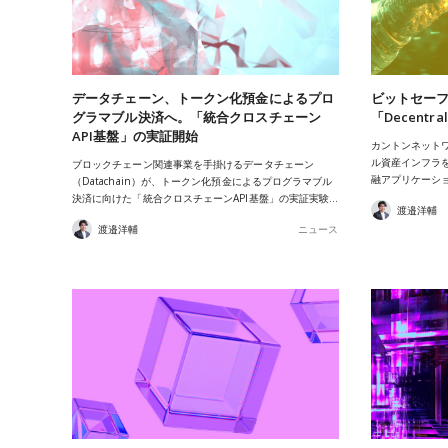
データチェーン、トークン化預金によるプロ
ビットセー
グラマブル決済へ。「統合クロスチェーン
「Decentra
API基盤」の実証開始
カントンネットワー
ル資産インフラを
ブロックチェーン関連事業を手掛けるデータチェーン
融アプリケーシ
（Datachain）が、トークン化預金によるプログラマブル
決済に向けた「統合クロスチェーンAPI基盤」の実証実験…
渡邉洋輔
渡邉洋輔
ニュース