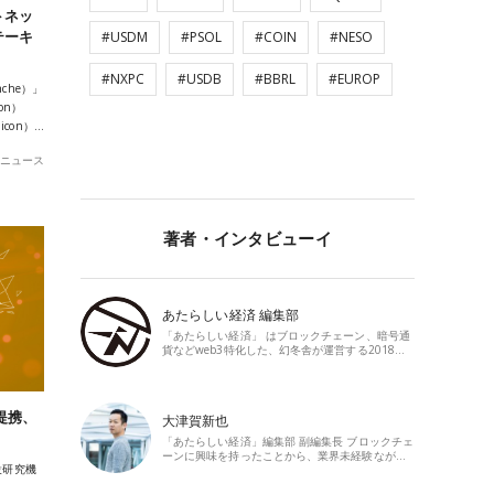
トネッ
テーキ
#USDM
#PSOL
#COIN
#NESO
#NXPC
#USDB
#BBRL
#EUROP
che）」
on）
con）…
ニュース
著者・インタビューイ
あたらしい経済 編集部
「あたらしい経済」 はブロックチェーン、暗号通
貨などweb3特化した、幻冬舎が運営する2018…
提携、
大津賀新也
「あたらしい経済」編集部 副編集長 ブロックチェ
ーンに興味を持ったことから、業界未経験なが…
設研究機