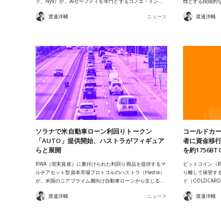
下、Nyx）が、AIセーフティを専門とするコノエ・イン…
標とする段階的
渡邉洋輔
ニュース
渡邉洋輔
ソラナで米自動車ローン利回りトークン
コールドカ
「AUTO」提供開始、ハストラがフィギュア
者に資金移
らと展開
を約1756B
RWA（現実資産）に裏付けられた利回り商品を提供するマ
ビットコイン（B
ルチアセット型資本市場プロトコルのハストラ（Hastra）
り離して保管す
が、米国のニアプライム層向け自動車ローンから生じる…
ド（COLDCAR
渡邉洋輔
ニュース
渡邉洋輔