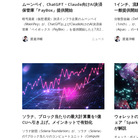
ムーンペイ、ChatGPT・Claude向けAI決済
1インチ、流
保管庫「PayBox」提供開始
一般提供開始
暗号資産（仮想通貨）決済インフラ企業のムーンペイ
分散型金融（De
（MoonPay）が、ChatGPTおよびClaude向けのAI決済保
（1inch）」
管庫「ペイボックス（PayBox）」を提供開始したと7月2…
（Aqua）」の
渡邉洋輔
ニュース
渡邉洋輔
ソラナ、ブロック当たりの最大計算量を1億
ウォレット
CUへ引き上げ。メインネットで有効化
ェア「Spar
が解説
ソラナ財団（Solana Foundation）が、ソラナ（Solana）
の1ブロック当たりのコンピュートユニット（Compute
チェック・ポイント