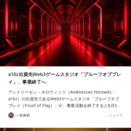
a16z出資先Web3ゲームスタジオ「プルーフオブプレ
イ」、事業終了へ
アンドリーセン・ホロウィッツ（Andreessen Horowitz：
a16z）の出資先であるWeb3ゲームスタジオ「プルーフオブ
プレイ（Proof of Play）」が、事業活動を終了すると8月5…
ニュース
一本寿和