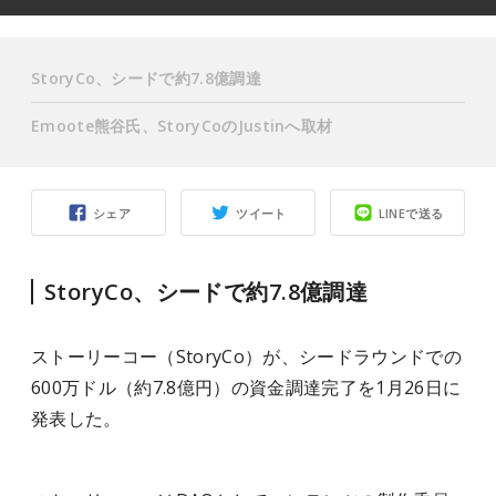
StoryCo、シードで約7.8億調達
Emoote熊谷氏、StoryCoのJustinへ取材
シェア
ツイート
LINEで送る
StoryCo、シードで約7.8億調達
スト
ー
リーコー（StoryCo）が、シードラウンドで
の
600万ドル（約7.8億円）の資金調達完了を1月26日に
発表した。