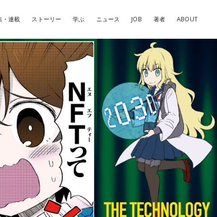
集・連載
ストーリー
学ぶ
ニュース
JOB
著者
ABOUT