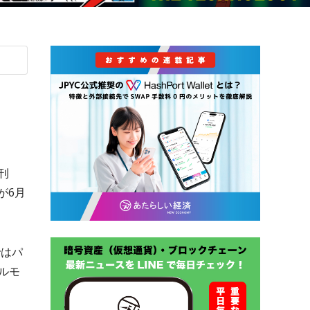
刊
が6月
ではパ
ルモ