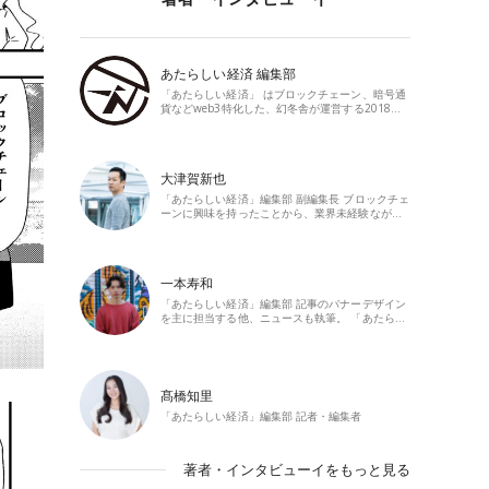
あたらしい経済 編集部
「あたらしい経済」 はブロックチェーン、暗号通
貨などweb3特化した、幻冬舎が運営する2018…
大津賀新也
「あたらしい経済」編集部 副編集長 ブロックチェ
ーンに興味を持ったことから、業界未経験なが…
一本寿和
「あたらしい経済」編集部 記事のバナーデザイン
を主に担当する他、ニュースも執筆。 「あたら…
髙橋知里
「あたらしい経済」編集部 記者・編集者
著者・インタビューイをもっと見る