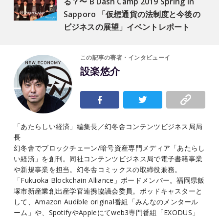
る？〜 B Dash Camp 2019 Spring in
Sapporo 「仮想通貨の法制度と今後の
ビジネスの展望」イベントレポート
この記事の著者・インタビューイ
設楽悠介
「あたらしい経済」編集長／幻冬舎コンテンツビジネス局局
長
幻冬舎でブロックチェーン/暗号資産専門メディア「あたらし
い経済」を創刊。同社コンテンツビジネス局で電子書籍事業
や新規事業を担当。幻冬舎コミックスの取締役兼務。
「Fukuoka Blockchain Alliance」ボードメンバー。福岡県飯
塚市新産業創出産学官連携協議会委員。ポッドキャスターと
して、Amazon Audible original番組「みんなのメンタール
ーム」や、SpotifyやAppleにてweb3専門番組「EXODUS」