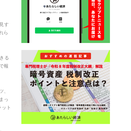
見す
れら
きる
で報
ツ、
まっ
ラット