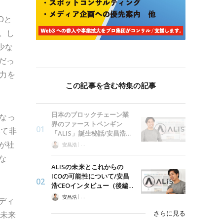
Oと
。し
少な
だっ
力を
この記事を含む特集の記事
日本のブロックチェーン業
なっ
界のファーストペンギン
いて非
「ALIS」誕生秘話/安昌浩…
が社
|
安昌浩
日本発のブロックチェーンソーシャルメディア「ALIS」の軌跡
な
ALISの未来とこれからの
ICOの可能性について/安昌
浩CEOインタビュー（後編…
|
安昌浩
日本発のブロックチェーンソーシャルメディア「ALIS」の軌跡
ディ
さらに見る
の未来