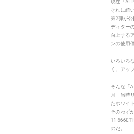
現在「AL
それに続
第2弾が公
ディター
向上する
ンの使用
いろいろな
く、アップ
そんな「A
月。当時リ
たホワイト
そのわずか
11,66
のだ。