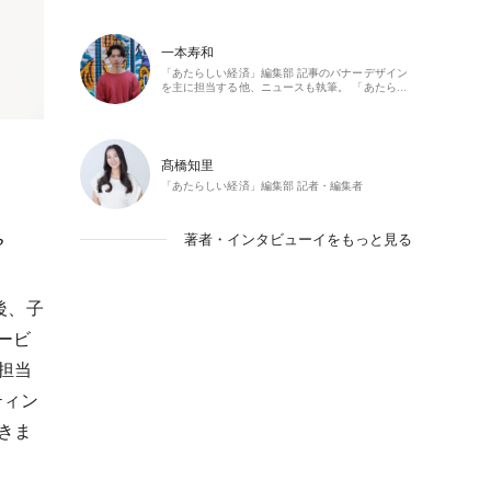
一本寿和
「あたらしい経済」編集部 記事のバナーデザイン
を主に担当する他、ニュースも執筆。 「あたら…
髙橋知里
「あたらしい経済」編集部 記者・編集者
著者・インタビューイをもっと見る
？
後、子
ービ
担当
ティン
きま