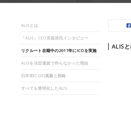
ALISとは
「ALIS」CEO安昌浩氏インタビュー
ALIS
リクルート在籍中の2017年にICOを実施
ALISを法定通貨で作らなかった理由
日本初ICOの葛藤と戦略
すべてを透明化したALIS