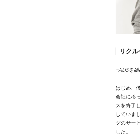
リクル
−ALIS
はじめ、
会社に移
スを終了
していま
グのサー
した。