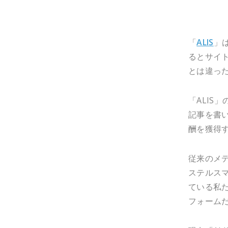
「
ALIS
」
るとサイ
とは違っ
「ALIS
記事を書
酬を獲得
従来のメ
ステルス
ている私た
フォーム