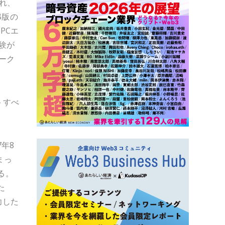
され、
β版の
PCエ
験が
ーク
トすべ
年8
まっ
る。
た
功した