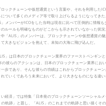
ブロックチェーンや仮想通貨という言葉や、それを利用したIC
みについて多くのメディア等で取り上げらるようになってきた
IS」メンバーがICOをした当時は現在に比べて圧倒的に情報も
そのルールも明確なものがどこからも示されていなかった状況
中「ALIS」のメンバーは、ブロックチェーンや仮想通貨の魅
して大きなビジョンを抱えて、未知の大海に飛び込んだ。
LIS」は日本のブロックチェーン業界のファーストペンギンと
7年の彼らのアクションは、日本のブロックチェーン業界にお
な一歩であり、そんな彼らの功績はこれからブロックチェーン
されていくであろう未来において、より大きなものになる違い
しい経済」では特集「日本発のブロックチェーンソーシャルメ
S』の軌跡」と題し、「ALIS」のこれまでの軌跡と思い描くそ