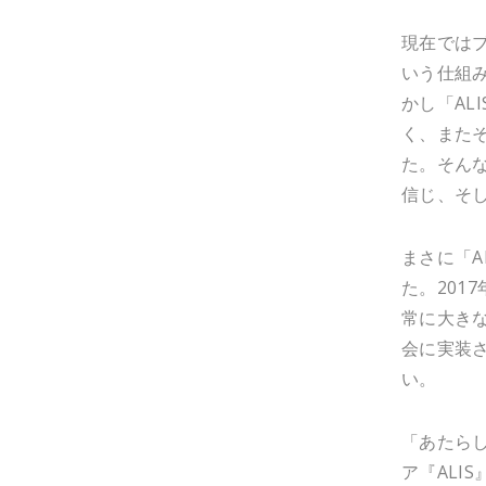
現在では
いう仕組
かし「AL
く、また
た。そんな
信じ、そ
まさに「A
た。201
常に大き
会に実装
い。
「あたら
ア『ALI