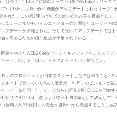
IS」は今年1月10日に待望のオープンβ版の第1弾がリリース
いて3月15日には幾つかの機能がアップデートされたオープン
開された。この第2弾ではALISの使い心地改善を目的として、
のリニューアルやモバイルエディターの公開などユーザーの体
アップデートが実施された。そして次回のアップデートではト
価値を高めるための機能追加が予定されている。
問題を抱えたWEB2.0的なソーシャルメディアをディスラプ
デートし続ける「ALIS」からこれからも目が離せない。
LIS」のプロジェクトが日本でスタートしたのは遡ること2017
クルートで働いていた3人の若者が「ALIS」のビジョンが詰
ペーパーを公開した。そして彼らは同年9月1日ICOを開始す
12日後の9月13日、彼らは目標最小調達額として設定してい
6ETH（当時の約3.8億円）の資金を世界中から調達することに成