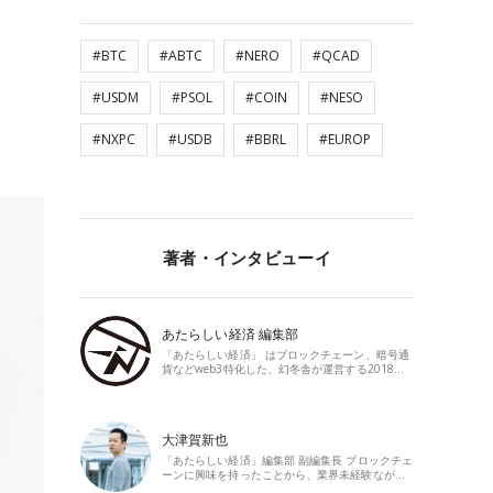
#BTC
#ABTC
#NERO
#QCAD
#USDM
#PSOL
#COIN
#NESO
#NXPC
#USDB
#BBRL
#EUROP
著者・インタビューイ
あたらしい経済 編集部
「あたらしい経済」 はブロックチェーン、暗号通
貨などweb3特化した、幻冬舎が運営する2018…
大津賀新也
「あたらしい経済」編集部 副編集長 ブロックチェ
ーンに興味を持ったことから、業界未経験なが…