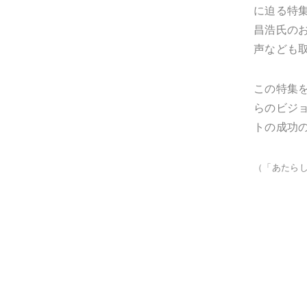
に迫る特集
昌浩氏の
声なども
この特集
らのビジ
トの成功
（「あたらし