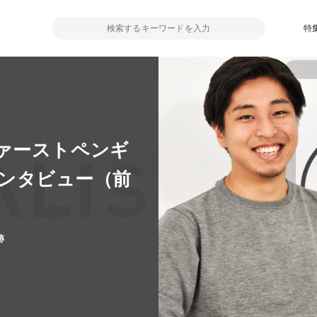
特
ァーストペンギ
Oインタビュー（前
跡