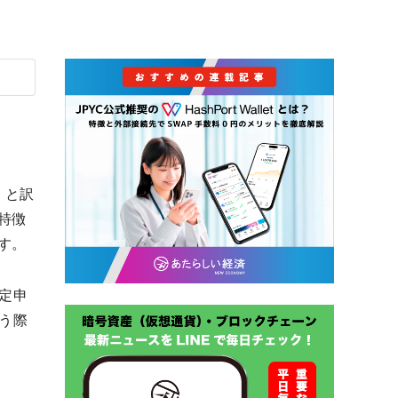
融」と訳
特徴
す。
定申
う際