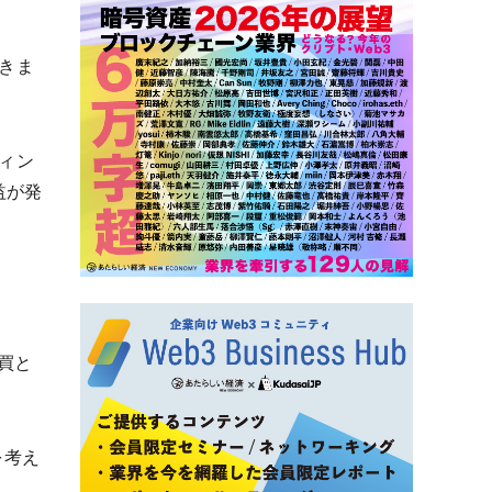
きま
ィン
益が発
買と
を考え