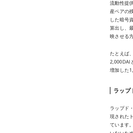
流動性提
産ペアの
した暗号
算出し、
映させる
たとえば、
2,000
増加した1
ラップ
ラップド
現された
ています