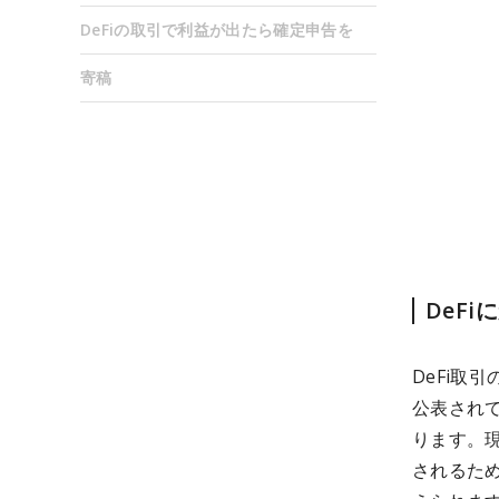
DeFiの取引で利益が出たら確定申告を
寄稿
DeF
DeFi取
公表され
ります。
されるため