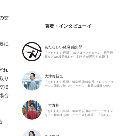
の交
著者・インタビューイ
要に
あたらしい経済 編集部
「あたらしい経済」 はブロックチェーン、暗号通
貨などweb3特化した、幻冬舎が運営する2018…
ぞれ
大津賀新也
取り
「あたらしい経済」編集部 副編集長 ブロックチェ
交換
ーンに興味を持ったことから、業界未経験なが…
場合
一本寿和
「あたらしい経済」編集部 記事のバナーデザイン
を主に担当する他、ニュースも執筆。 「あたら…
合