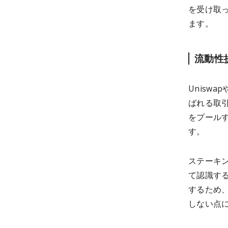
を受け取
ます。
流動性
Unisw
ばれる取
をプール
す。
ステーキ
て認識す
するため
しない点