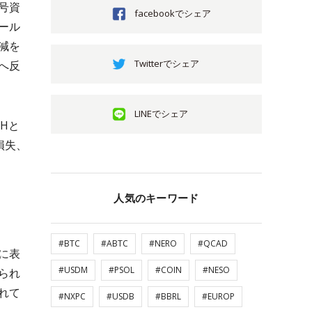
号資
facebookでシェア
ール
減を
Twitterでシェア
へ反
LINEでシェア
THと
損失、
人気のキーワード
#BTC
#ABTC
#NERO
#QCAD
に表
#USDM
#PSOL
#COIN
#NESO
られ
れて
#NXPC
#USDB
#BBRL
#EUROP