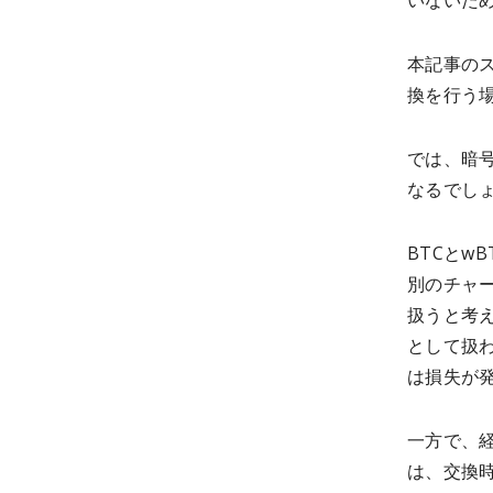
いないた
本記事の
換を行う
では、暗
なるでしょ
BTCとw
別のチャ
扱うと考
として扱
は損失が
一方で、経
は、交換