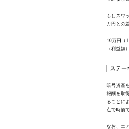
もしスワッ
万円との
10万円（
（利益額
ステー
暗号資産
報酬を取
ることに
点で時価
なお、エ