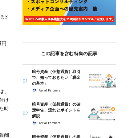
る3
万円
この記事を含む特集の記事
暗号資産（仮想通貨）取引
で、知っておきたい「税金
の基本」
|
は、
Aerial Partners
暗号資産の税金と確定申告
付け
暗号資産（仮想通貨）の確
た時
定申告、流れとポイントを
解説
|
Aerial Partners
暗号資産の税金と確定申告
報酬
暗号資産（仮想通貨）の損