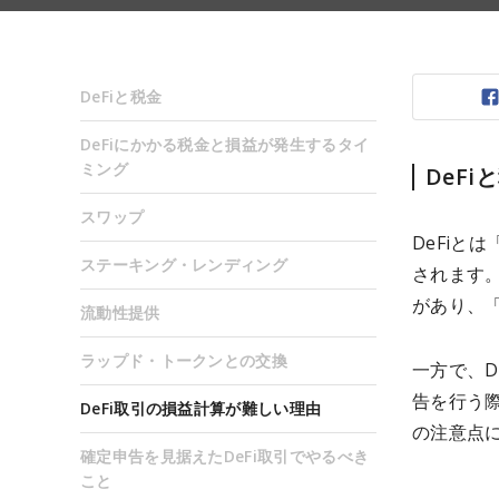
DeFiと税金
DeFiにかかる税金と損益が発生するタイ
ミング
DeFi
スワップ
DeFiとは
ステーキング・レンディング
されます
があり、
流動性提供
ラップド・トークンとの交換
一方で、D
告を行う際
DeFi取引の損益計算が難しい理由
の注意点
確定申告を見据えたDeFi取引でやるべき
こと