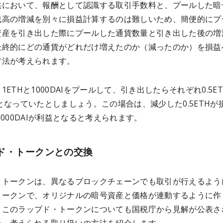
供において、報酬として認識する取引手数料と、プールした暗
残高の増減を別々に損益計算するのは難しいため、簡便的にプ
資産を引き出した際にプールした通貨数量と引き出した後の増
最終的にどの通貨がどれだけ増えたのか（減ったのか）を損益
方法が考えられます。
1ETHと1000DAIをプールして、引き出したらそれぞれ0.5E
DAIとなっていたとしましょう。この場合は、減少した0.5ETHが
,000DAIが利益となると考えられます。
ド・トークンとの交換
・トークンは、異なるブロックチェーンでも取引が行えるよう
トークンで、オリジナルの暗号資産と価格が連動するように作
。このラップド・トークンについても国税庁から見解が公表さ