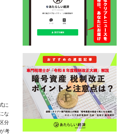
式に
にな
区分
が考