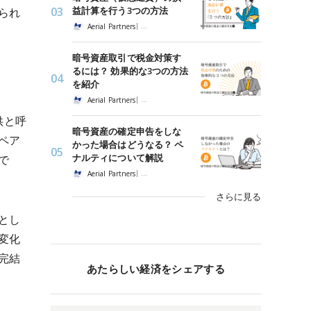
益計算を行う3つの方法
られ
|
Aerial Partners
暗号資産の税金と確定申告
暗号資産取引で税金対策す
るには？ 効果的な3つの方法
を紹介
|
Aerial Partners
暗号資産の税金と確定申告
供と呼
暗号資産の確定申告をしな
ペア
かった場合はどうなる？ ペ
ナルティについて解説
で
|
Aerial Partners
暗号資産の税金と確定申告
さらに見る
とし
変化
完結
あたらしい経済をシェアする