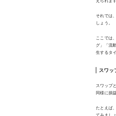
えられま
それでは、
しょう。
ここでは、
グ」「流
生するタ
スワッ
スワップ
同様に損
たとえば、
てみまし