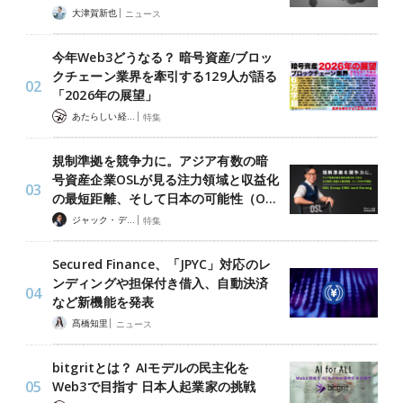
|
大津賀新也
ニュース
今年Web3どうなる？ 暗号資産/ブロッ
クチェーン業界を牽引する129人が語る
「2026年の展望」
|
あたらしい経済 編集部
特集
規制準拠を競争力に。アジア有数の暗
号資産企業OSLが見る注力領域と収益化
の最短距離、そして日本の可能性（O…
|
ジャック・デロン（Jack Derong）
特集
Secured Finance、「JPYC」対応のレ
ンディングや担保付き借入、自動決済
など新機能を発表
|
髙橋知里
ニュース
bitgritとは？ AIモデルの民主化を
Web3で目指す 日本人起業家の挑戦