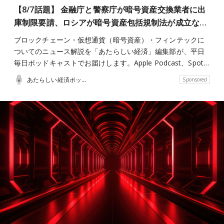
【8/7話題】 金融庁と警察庁が暗号資産交換業者に出
庫制限要請、ロシアが暗号資産包括規制法が成立な…
ブロックチェーン・仮想通貨（暗号資産）・フィンテックに
ついてのニュース解説を「あたらしい経済」編集部が、平日
毎日ポッドキャストでお届けします。Apple Podcast、Spot…
あたらしい経済ポッドキャスト
Sponsored