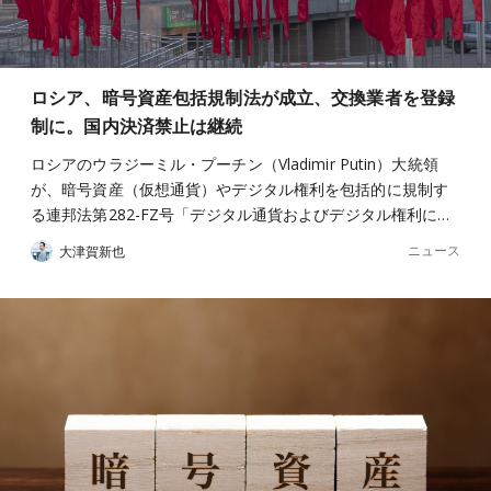
ロシア、暗号資産包括規制法が成立、交換業者を登録
制に。国内決済禁止は継続
ロシアのウラジーミル・プーチン（Vladimir Putin）大統領
が、暗号資産（仮想通貨）やデジタル権利を包括的に規制す
る連邦法第282-FZ号「デジタル通貨およびデジタル権利に…
ニュース
大津賀新也