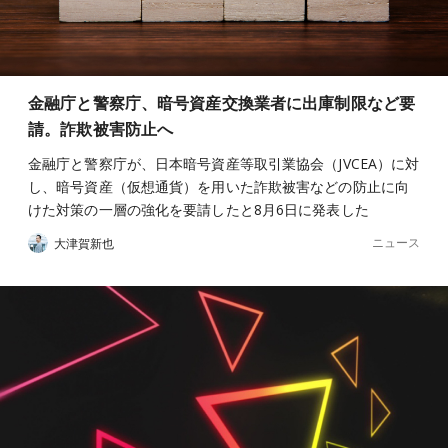
金融庁と警察庁、暗号資産交換業者に出庫制限など要
請。詐欺被害防止へ
金融庁と警察庁が、日本暗号資産等取引業協会（JVCEA）に対
し、暗号資産（仮想通貨）を用いた詐欺被害などの防止に向
けた対策の一層の強化を要請したと8月6日に発表した
ニュース
大津賀新也