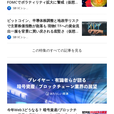
FOMCでボラティリティ拡大に警戒（仮想…
SBI VCトレード
ビットコイン、半導体株調整と地政学リスク
で主要株価指数が急落も 現物ETFへの資金流
出一服を背景に買い戻される底堅さ（仮想…
SBI VCトレード
この特集のすべての記事を見る
今年Web3どうなる？ 暗号資産/ブロックチ