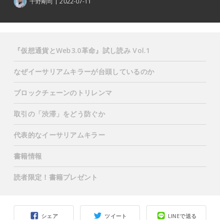
千野剛司
2022-07-11
『仮想通貨とWeb3.0革命』試し読み Vol.1
なぜイーサリアムキラーが台頭しているのか
ブロックチェーンのトリレンマ
取引の「渋滞」をどう防ぐか
代表的なイーサリアムキラー
書籍情報
読者限定！書籍プレゼント
シェア
ツイート
LINEで送る