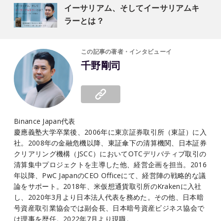
イーサリアム、そしてイーサリアムキ
ラーとは？
この記事の著者・インタビューイ
千野剛司
Binance Japan代表
慶應義塾大学卒業後、2006年に東京証券取引所（東証）に入
社。2008年の金融危機以降、東証傘下の清算機関、日本証券
クリアリング機構（JSCC）においてOTCデリバティブ取引の
清算集中プロジェクトを主導した他、経営企画を担当。2016
年以降、PwC JapanのCEO Officeにて、経営陣の戦略的な議
論をサポート。2018年、米仮想通貨取引所のKrakenに入社
し、2020年3月より日本法人代表を務めた。その他、日本暗
号資産取引業協会では副会長、日本暗号資産ビジネス協会で
は理事を歴任。2022年7月より現職。