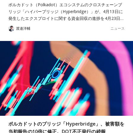
ポルカドット（Polkadot）エコシステムのクロスチェーンブ
リッジ「ハイパーブリッジ（Hyperbridge）」が、4月13日に
発生したエクスプロイトに関する資金回収の進捗を4月23日…
ニュース
渡邉洋輔
ポルカドットのブリッジ「Hyperbridge」、被害額を
当初報告の10倍に修正。DOT不正発行の続報