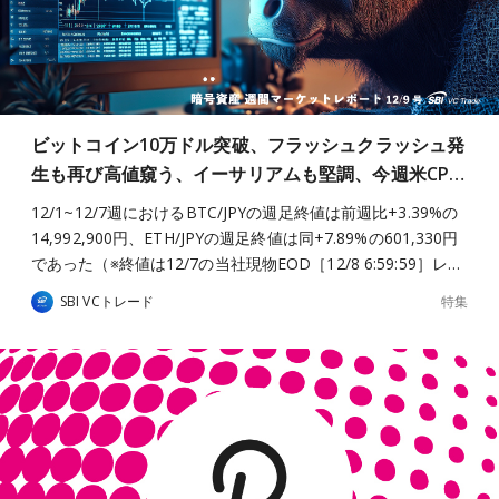
ビットコイン10万ドル突破、フラッシュクラッシュ発
生も再び高値窺う、イーサリアムも堅調、今週米CP…
12/1~12/7週におけるBTC/JPYの週足終値は前週比+3.39%の
14,992,900円、ETH/JPYの週足終値は同+7.89%の601,330円
であった（※終値は12/7の当社現物EOD［12/8 6:59:59］レ…
特集
SBI VCトレード