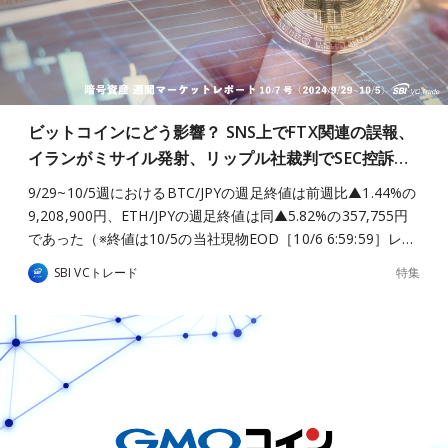
ビットコインにどう影響？ SNS上でFTX関連の誤報、
イランがミサイル発射、リップル社裁判でSEC控訴…
9/29~10/5週におけるBTC/JPYの週足終値は前週比▲1.44%の
9,208,900円、ETH/JPYの週足終値は同▲5.82%の357,755円
であった（※終値は10/5の当社現物EOD［10/6 6:59:59］レ…
特集
SBI VCトレード