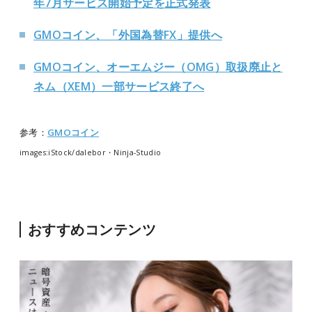
年7月サービス開始予定を正式発表
GMOコイン、「外国為替FX」提供へ
GMOコイン、オーエムジー（OMG）取扱廃止と
ネム（XEM）一部サービス終了へ
参考：
GMOコイン
images:iStock/
dalebor・Ninja-Studio
おすすめコンテンツ