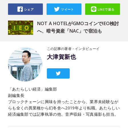
シェア
ツイート
LINEで送る
NOT A HOTELがGMOコインでIEO検討
へ、暗号資産「NAC」で宿泊も
この記事の著者・インタビューイ
大津賀新也
「あたらしい経済」編集部
副編集長
ブロックチェーンに興味を持ったことから、業界未経験なが
らも全くの異業種から幻冬舎へ2019年より転職。あたらしい
経済編集部では記事執筆の他、音声収録・写真撮影も担当。