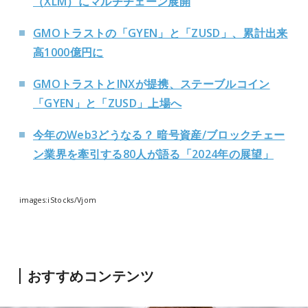
（XLM）にマルチチェーン展開
GMOトラストの「GYEN」と「ZUSD」、累計出来
高1000億円に
GMOトラストとINXが提携、ステーブルコイン
「GYEN」と「ZUSD」上場へ
今年のWeb3どうなる？ 暗号資産/ブロックチェー
ン業界を牽引する80人が語る「2024年の展望」
images:iStocks/Vjom
おすすめコンテンツ