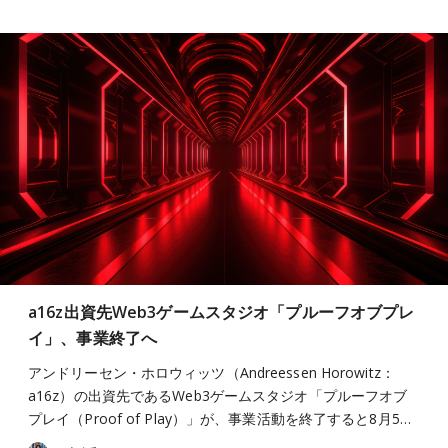
a16z出資先Web3ゲームスタジオ「プルーフオブプレ
イ」、事業終了へ
アンドリーセン・ホロウィッツ（Andreessen Horowitz：
a16z）の出資先であるWeb3ゲームスタジオ「プルーフオブ
プレイ（Proof of Play）」が、事業活動を終了すると8月5…