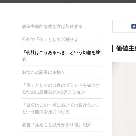
価値主義的な働き方は加速する
社外で「個」として活動せよ
価値主
「会社はこうあるべき」という幻想を壊
せ
あなたの副業は本物？
「個」としての自身のブランドを確立す
るために必要な2つのアクション
「自分はこの一点においては負けない」
という能力を身につけろ
著書『死ぬこと以外かすり傷』紹介