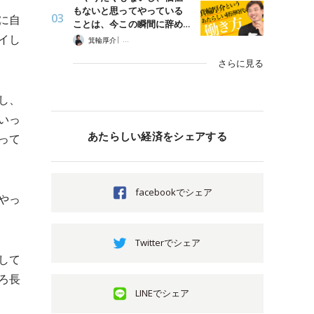
もないと思ってやっている
に自
ことは、今この瞬間に辞め…
イし
|
箕輪厚介
「あたらしい経済」時代の働き方
さらに見る
し、
いっ
あたらしい経済をシェアする
って
facebookでシェア
やっ
Twitterでシェア
して
ろ長
LINEでシェア