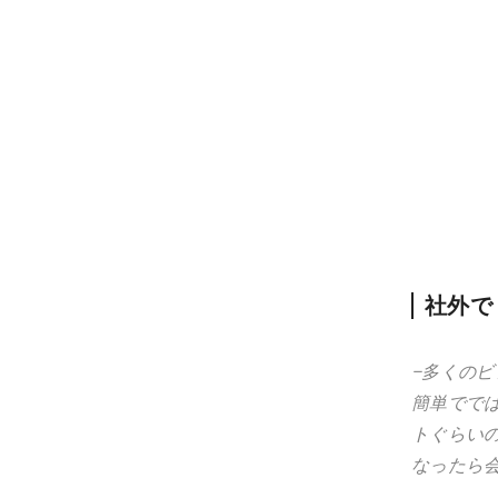
社外で
−多くの
簡単でで
トぐらい
なったら