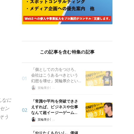
この記事を含む特集の記事
「個としての力をつけろ、
会社はこうあるべきという
幻想を壊せ」箕輪厚介とい…
|
箕輪厚介
「あたらしい経済」時代の働き方
んなに
「常識や平均を突破できさ
えすれば、ビジネスや仕事
セン
なんて超イージーゲーム…
そう
|
箕輪厚介
「あたらしい経済」時代の働き方
「やりたくもないし、価値