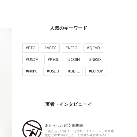
人気のキーワード
#BTC
#ABTC
#NERO
#QCAD
#USDM
#PSOL
#COIN
#NESO
#NXPC
#USDB
#BBRL
#EUROP
著者・インタビューイ
あたらしい経済 編集部
「あたらしい経済」 はブロックチェーン、暗号通
貨などweb3特化した、幻冬舎が運営する2018…