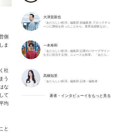
大津賀新也
「あたらしい経済」編集部 副編集長 ブロックチェ
ーンに興味を持ったことから、業界未経験なが…
営側
しま
一本寿和
「あたらしい経済」編集部 記事のバナーデザイン
を主に担当する他、ニュースも執筆。 「あたら…
く社
髙橋知里
まう
「あたらしい経済」編集部 記者・編集者
はな
して
著者・インタビューイをもっと見る
平均
こと