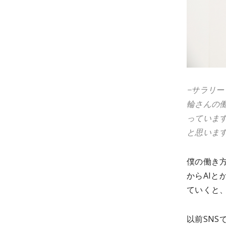
−サラリ
輪さんの
っていま
と思いま
僕の働き
からAI
ていくと
以前SN