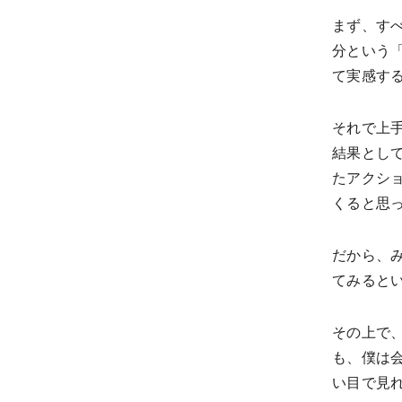
まず、す
分という
て実感す
それで上
結果とし
たアクシ
くると思
だから、
てみると
その上で
も、僕は
い目で見