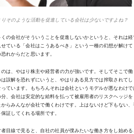
まりそのような活動を促進している会社は少ないですよね？
多くの会社がそういうことを促進しないかというと、それは経
見せている「会社はこうあるべき」という一種の幻想が解けて
の恐れからだと思います。
うのは、やはり株主や経営者の力が強いです。そしてそこで働
のは誤解を恐れずにいうと、やはりある見方では搾取されてし
なっています。もちろんそれは会社というモデルが悪なわけで
の分、会社は安定的な給料を払って被雇用者のリスクヘッジを
たからみんなが会社で働くわけです。上はないけど下もない、
を保証してくれる場所です。
営者目線で見ると、自社の社員が僕みたいな働き方をし始める