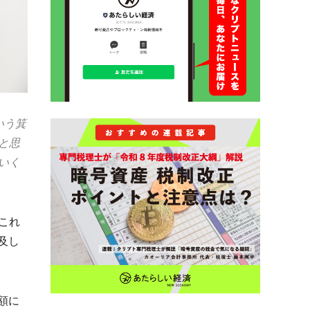
いう箕
と思
いく
これ
及し
額に