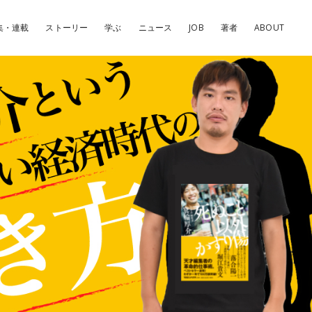
集・連載
ストーリー
学ぶ
ニュース
JOB
著者
ABOUT