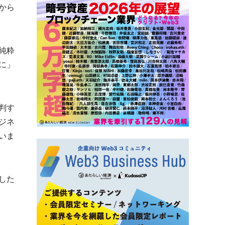
から
純粋
に」
判す
ジネ
いま
した