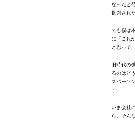
なったと
批判され
でも僕は
に「これ
と思って
旧時代の
るのはど
スパーソ
す。
いま会社
ら、そん