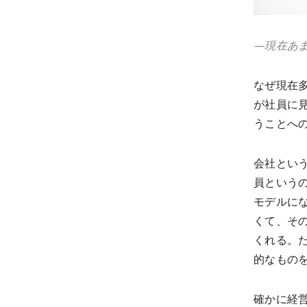
—
現在あ
なぜ現在
が社員に
うことへ
会社とい
員という
モデルに
くて、そ
くれる。
的なもの
確かに経