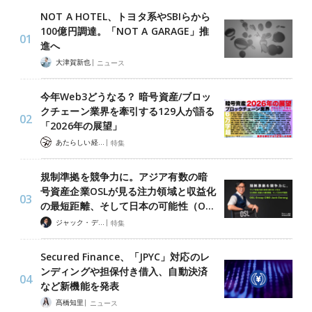
NOT A HOTEL、トヨタ系やSBIらから
100億円調達。「NOT A GARAGE」推
進へ
|
大津賀新也
ニュース
今年Web3どうなる？ 暗号資産/ブロッ
クチェーン業界を牽引する129人が語る
「2026年の展望」
|
あたらしい経済 編集部
特集
規制準拠を競争力に。アジア有数の暗
号資産企業OSLが見る注力領域と収益化
の最短距離、そして日本の可能性（O…
|
ジャック・デロン（Jack Derong）
特集
Secured Finance、「JPYC」対応のレ
ンディングや担保付き借入、自動決済
など新機能を発表
|
髙橋知里
ニュース