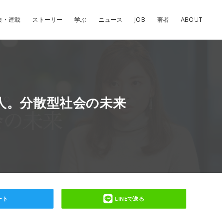
集・連載
ストーリー
学ぶ
ニュース
JOB
著者
ABOUT
人。分散型社会の未来
ート
LINEで送る