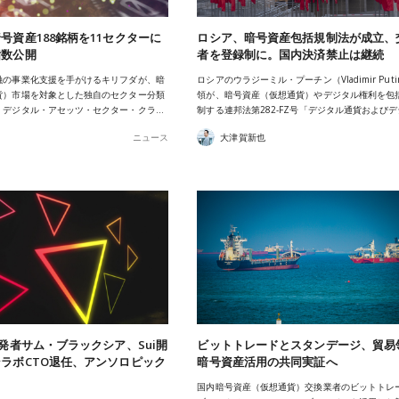
号資産188銘柄を11セクターに
ロシア、暗号資産包括規制法が成立、
指数公開
者を登録制に。国内決済禁止は継続
融の事業化支援を手がけるキリフダが、暗
ロシアのウラジーミル・プーチン（Vladimir Put
貨）市場を対象とした独自のセクター分類
領が、暗号資産（仮想通貨）やデジタル権利を包
・デジタル・アセッツ・セクター・クラ…
制する連邦法第282-FZ号「デジタル通貨および
ニュース
大津賀新也
開発者サム・ブラックシア、Sui開
ビットトレードとスタンデージ、貿易
ラボCTO退任、アンソロピック
暗号資産活用の共同実証へ
国内暗号資産（仮想通貨）交換業者のビットトレ