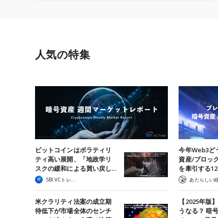
人気の特集
ビットコインはボラティリ
今年Web3ど
ティ高い展開、「地政学リ
資産/ブロッ
スクの緩和による買い戻し…
を牽引する1
SBI VCトレード
米クラリティ法案の成立期
【2025年版
待低下が市場全体のセンチ
うなる？ 暗