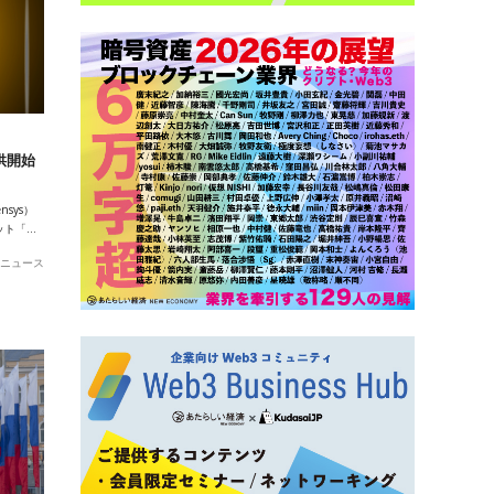
提供開始
sys）
ット「…
ニュース