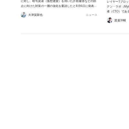
に対し、暗号資産（仮想通貨）を用いた詐欺被害などの防
レイヤー1ブロッ
止に向けた対策の一層の強化を要請したと8月6日に発表…
テン・ラボ（Mys
者（CTO）である
大津賀新也
ニュース
渡邉洋輔