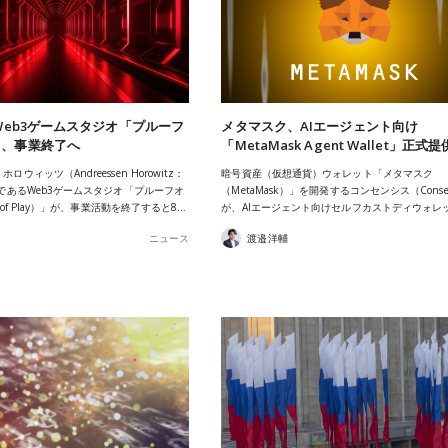
先Web3ゲームスタジオ「プルーフ
メタマスク、AIエージェント向け
」、事業終了へ
「MetaMask Agent Wallet」正式
ウィッツ（Andreessen Horowitz：
暗号資産（仮想通貨）ウォレット「メタマスク
先であるWeb3ゲームスタジオ「プルーフオ
（MetaMask）」を開発するコンセンシス（Consen
f of Play）」が、事業活動を終了すると8…
が、AIエージェント向けセルフカストディウォレ
ニュース
渡邉洋輔