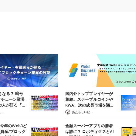
うなる？ 暗号
国内外トッププレイヤーが
クチェーン業界
集結。ステーブルコインや
29人が語る「…
RWA、次の成長市場を議…
あたらしい経済 編集部
あたらしい経済 編集部
】今年のWeb3ど
金融スーパーアプリの勝者
号資産/ブロック
は誰に？ ロボティクスとAI