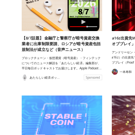
【8/7話題】 金融庁と警察庁が暗号資産交換
a16z出資
業者に出庫制限要請、ロシアが暗号資産包括
オブプレイ
規制法が成立など（音声ニュース）
アンドリーセン・ホロ
a16z）の出資
ブロックチェーン・仮想通貨（暗号資産）・フィンテック
ブプレイ（Proo
についてのニュース解説を「あたらしい経済」編集部が、
平日毎日ポッドキャストでお届けします。Apple Podcast…
一本寿和
あたらしい経済ポッドキャスト
Sponsored