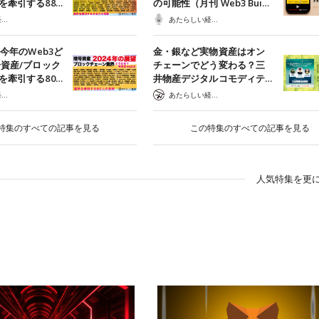
を牽引する88…
の可能性（月刊 Web3 Bui…
あたらしい経済 編集部
あたらしい経済ポッドキャスト
】今年のWeb3ど
金・銀など実物資産はオン
号資産/ブロック
チェーンでどう変わる？三
を牽引する80…
井物産デジタルコモディテ…
あたらしい経済 編集部
あたらしい経済 編集部
特集のすべての記事を見る
この特集のすべての記事を見る
人気特集を更に