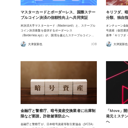
マスターカードとボーダーレス、国際ステー
キリフダ、暗
ブルコイン決済の信頼性向上へ共同実証
分類、独自
米決済大手マスターカード（Mastercard）と、ステーブル
オンチェーン金
コイン決済基盤を提供するボーダーレス
号資産（仮想通
（Borderless.xyz）が、国境を越えたステーブルコイン…
基準「キリフダ
大津賀新也
JOB
大津賀新也
金融庁と警察庁、暗号資産交換業者に出庫制
「Move」
限など要請。詐欺被害防止へ
発元ミステン
へ
金融庁と警察庁が、日本暗号資産等取引業協会（JVCEA）