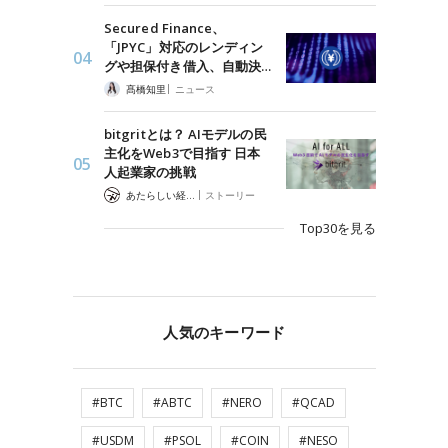
Secured Finance、
「JPYC」対応のレンディン
グや担保付き借入、自動決…
|
髙橋知里
ニュース
bitgritとは？ AIモデルの民
主化をWeb3で目指す 日本
人起業家の挑戦
|
あたらしい経済 編集部
ストーリー
Top30を見る
人気のキーワード
#BTC
#ABTC
#NERO
#QCAD
#USDM
#PSOL
#COIN
#NESO