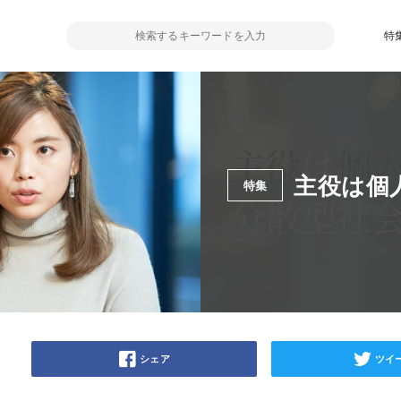
特
主役は個
特集
シェア
ツイ