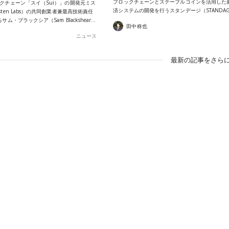
ブロックチェーンとステーブルコインを活用した
クチェーン「スイ（Sui）」の開発元ミス
済システムの開発を行うスタンデージ（STANDA
ten Labs）の共同創業者兼最高技術責任
サム・ブラックシア（Sam Blackshear…
田中柊也
ニュース
最新の記事をさらに