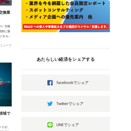
交換業
in）大統
括的に規
デジタル…
ニュース
あたらしい経済をシェアする
facebookでシェア
Twitterでシェア
領域で
LINEでシェア
ードが、