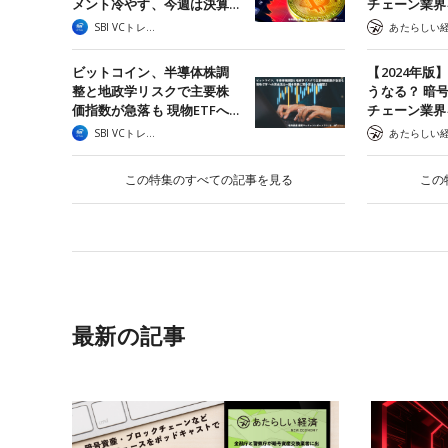
メント冷やす、今週は決算…
チェーン業界
SBI VCトレード
ビットコイン、半導体株調
【2024年版
整と地政学リスクで主要株
うなる？ 暗
価指数が急落も 現物ETFへ…
チェーン業界
SBI VCトレード
この特集のすべての記事を見る
この
最新の記事