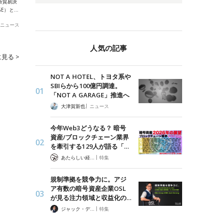
新貿易決
GE）と…
ニュース
人気の記事
見る >
NOT A HOTEL、トヨタ系や
SBIらから100億円調達。
「NOT A GARAGE」推進へ
|
大津賀新也
ニュース
今年Web3どうなる？ 暗号
資産/ブロックチェーン業界
を牽引する129人が語る「…
|
あたらしい経済 編集部
特集
規制準拠を競争力に。アジ
ア有数の暗号資産企業OSL
が見る注力領域と収益化の…
|
ジャック・デロン（Jack Derong）
特集