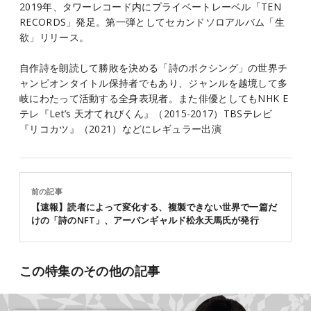
2019年、タワーレコード内にプライベートレーベル「TEN
RECORDS」発足。第一弾としてセカンドソロアルバム「生
欲」リリース。
自作詩を朗読して勝敗を決める「詩のボクシング」の世界チ
ャンピオンタイトル保持者でもあり、ジャンルを越境して多
岐にわたって活動する全身表現者。また俳優としてもNHK E
テレ『Let’s 天才てれびくん』（2015-2017）TBSテレビ
『リコカツ』（2021）などにレギュラー出演
前の記事
【速報】読者によって変化する、複製できない世界で一篇だ
けの「詩のNFT」、アーバンギャルド松永天馬氏が発行
この特集のその他の記事