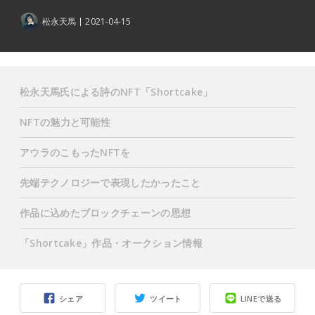
松永天馬
2021-04-15
松永天馬氏による詩のNFT「Shortcake」
NFTの魅力と可能性
アウラのこもったNFTを
先端テクノロジーで表現したかったこと
作品に込めたブロックチェーンの思想
「Shortcake」作品・オークション情報
シェア
ツイート
LINEで送る