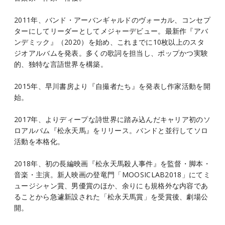
2011年、バンド・アーバンギャルドのヴォーカル、コンセプ
ターにしてリーダーとしてメジャーデビュー。最新作『アバ
ンデミック』（2020）を始め、これまでに10枚以上のスタ
ジオアルバムを発表。多くの歌詞を担当し、ポップかつ実験
的、独特な言語世界を構築。
2015年、早川書房より『自撮者たち』を発表し作家活動を開
始。
2017年、よりディープな詩世界に踏み込んだキャリア初のソ
ロアルバム『松永天馬』をリリース。バンドと並行してソロ
活動を本格化。
2018年、初の長編映画『松永天馬殺人事件』を監督・脚本・
音楽・主演。新人映画の登竜門「MOOSICLAB2018」にてミ
ュージシャン賞、男優賞のほか、余りにも規格外な内容であ
ることから急遽新設された「松永天馬賞」を受賞後、劇場公
開。