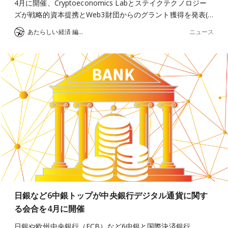
4月に開催、Cryptoeconomics Labとステイクテクノロジー
ズが戦略的資本提携とWeb3財団からのグラント獲得を発表(…
ニュース
あたらしい経済 編集部
日銀など6中銀トップが中央銀行デジタル通貨に関す
る会合を4月に開催
日銀や欧州中央銀行（ECB）など6中銀と国際決済銀行