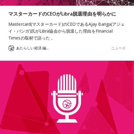
マスターカードのCEOがLibra脱退理由を明らかに
Mastercard(マスターカード)のCEOであるAjay Banga(アジェ
イ・バンガ)氏がLibra協会から脱退した理由をFinancial
Timesの取材で語った 。
ニュース
あたらしい経済 編集部