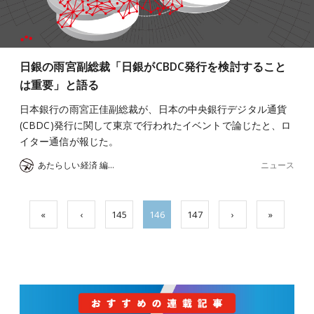
日銀の雨宮副総裁「日銀がCBDC発行を検討すること
は重要」と語る
日本銀行の雨宮正佳副総裁が、日本の中央銀行デジタル通貨
(CBDC)発行に関して東京で行われたイベントで論じたと、ロ
イター通信が報じた。
ニュース
あたらしい経済 編集部
«
‹
145
146
147
›
»