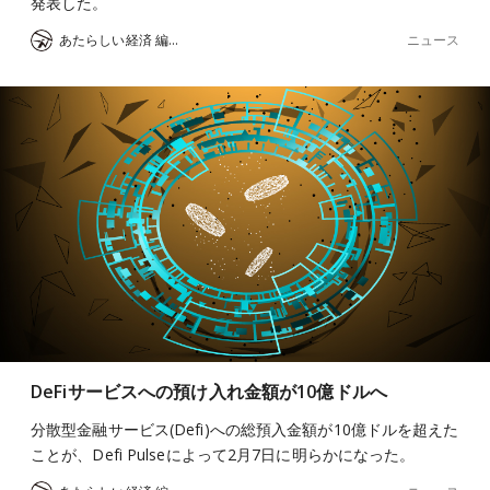
発表した。
ニュース
あたらしい経済 編集部
DeFiサービスへの預け入れ金額が10億ドルへ
分散型金融サービス(Defi)への総預入金額が10億ドルを超えた
ことが、Defi Pulseによって2月7日に明らかになった。