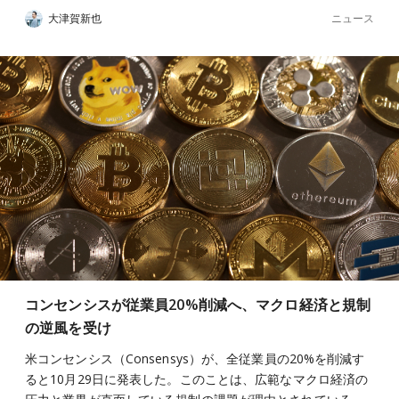
ニュース
大津賀新也
コンセンシスが従業員20%削減へ、マクロ経済と規制
の逆風を受け
米コンセンシス（Consensys）が、全従業員の20%を削減す
ると10月29日に発表した。このことは、広範なマクロ経済の