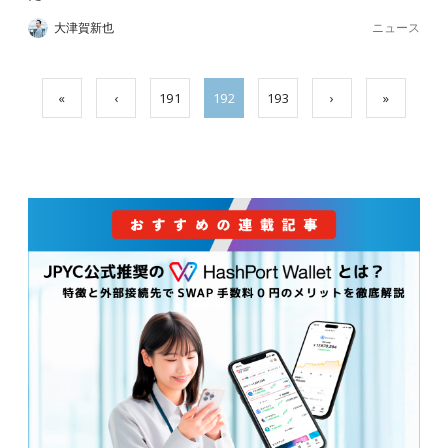
ニュース
大津賀新也
«
‹
191
192
193
›
»