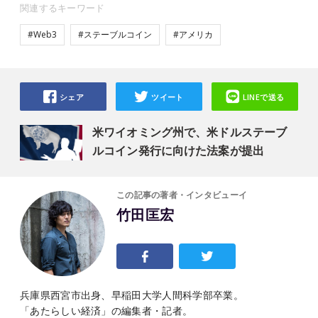
関連するキーワード
#Web3
#ステーブルコイン
#アメリカ
シェア
ツイート
LINEで送る
米ワイオミング州で、米ドルステーブ
ルコイン発行に向けた法案が提出
この記事の著者・インタビューイ
竹田匡宏
兵庫県西宮市出身、早稲田大学人間科学部卒業。
「あたらしい経済」の編集者・記者。