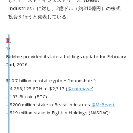
したビースト・インダストリーズ（Beast
Industries）に対し、2億ドル（約310億円）の株式
投資を行うと発表している。
1/
BitMine provided its latest holdings update for February
2nd, 2026:
$10.7 billion in total crypto + “moonshots”:
– 4,285,125 ETH at $2,317 (
@coinbase
)
– 193 Bitcoin (BTC)
– $200 million stake in Beast Industries
@MrBeast
– $19 million stake in Eightco Holdings (NASDAQ:…