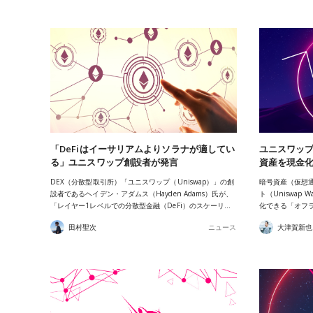
「DeFiはイーサリアムよりソラナが適してい
ユニスワップの
る」ユニスワップ創設者が発言
資産を現金
DEX（分散型取引所）「ユニスワップ（Uniswap）」の創
暗号資産（仮想
設者であるヘイデン・アダムス（Hayden Adams）氏が、
ト（Uniswap
「レイヤー1レベルでの分散型金融（DeFi）のスケーリ…
化できる「オフ
田村聖次
ニュース
大津賀新也