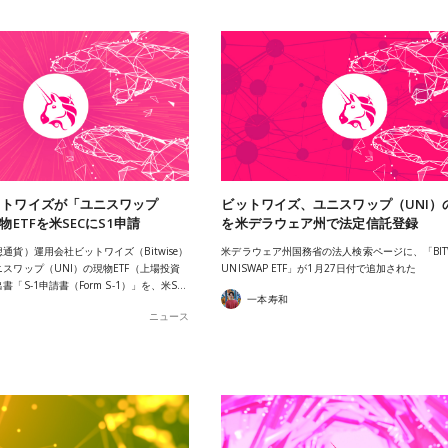
ットワイズが「ユニスワップ
ビットワイズ、ユニスワップ（UNI）の
物ETFを米SECにS1申請
を米デラウェア州で法定信託登録
通貨）運用会社ビットワイズ（Bitwise）
米デラウェア州国務省の法人検索ページに、「BITW
スワップ（UNI）の現物ETF（上場投資
UNISWAP ETF」が1月27日付で追加された
「S-1申請書（Form S-1）」を、米S…
一本寿和
ニュース