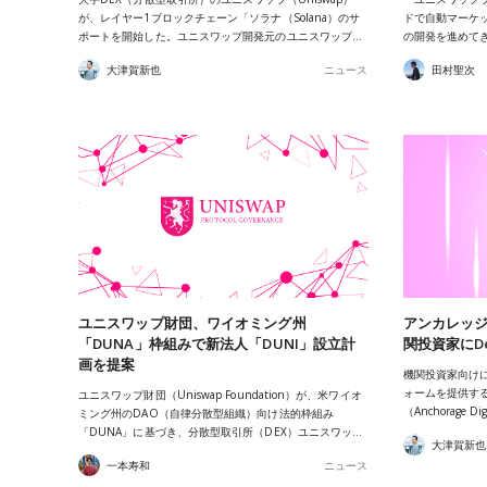
が、レイヤー1ブロックチェーン「ソラナ（Solana）のサ
ドで自動マーケ
ポートを開始した。ユニスワップ開発元のユニスワップ…
の開発を進めてきた
大津賀新也
ニュース
田村聖次
ユニスワップ財団、ワイオミング州
アンカレッジが
「DUNA」枠組みで新法人「DUNI」設立計
関投資家にD
画を提案
機関投資家向け
ォームを提供す
ユニスワップ財団（Uniswap Foundation）が、米ワイオ
（Anchorage
ミング州のDAO（自律分散型組織）向け法的枠組み
「DUNA」に基づき、分散型取引所（DEX）ユニスワッ…
大津賀新也
一本寿和
ニュース