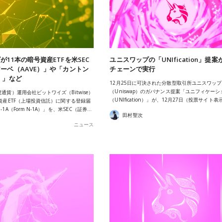
が11本の暗号資産ETFを米SEC
ユニスワップの「UNIfication」提
ーベ（AAVE）」や「カントン
チェーンで実行
）」など
12月25日に可決された分散型取引所ユニスワップ
（Uniswap）のガバナンス提案「ユニフィケーシ
通貨）運用会社ビットワイズ（Bitwise）
（UNIfication）」が、12月27日（投票サイト
資産ETF（上場投資信託）に関する登録届
1A（Form N-1A）」を、米SEC（証券…
田村聖次
ニュース