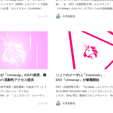
ットメイカー（AMM）とルーティング技術
体）」を、DEX（分散型取引所）ユニスワップ
企業「ガイドスター（Guidestar）…
（Uniswap）のガバナンスプロトコルの法的組織
ニュース
大津賀新也
「Uniswap」のAPI採用、機
ソニーのイーサL2「Soneium」、
eFi流動性アクセス提供
DEX「Uniswap」が稼働開始
に暗号資産（仮想通貨）の総合プラットフ
DEX（分散型取引所）「Uniswap（ユニスワッ
るアンカレッジ・デジタル
Sony Block Solutions Labs（ソニーブロック
 Digital）が、「ユニスワップ・トレーディ…
ンラボ：Sony BSL）開発のブロックチェーン「Son
ニュース
大津賀新也