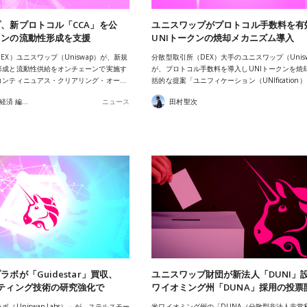
、新プロトコル「CCA」を公
ユニスワップがプロトコル手数料を有
クンの流動性形成を支援
UNIトークンの焼却メカニズム導入
EX）ユニスワップ（Uniswap）が、新規
分散型取引所（DEX）大手のユニスワップ（Unis
形成と流動性供給をオンチェーンで実施す
が、プロトコル手数料を導入しUNIトークンを焼
コンティニュアス・クリアリング・オー…
括的な提案「ユニフィケーション（UNIfication
あたらしい経済 編集部
ニュース
田村聖次
ボが「Guidestar」買収、
ユニスワップ財団が新法人「DUNI」
ティング技術の研究強化で
ワイオミング州「DUNA」採用の投票
（Uniswap Labs）」が、ステルスモー
米ワイオミング州の「DUNA（分散型非法人非営