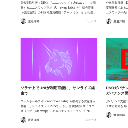
分散型取引所（DEX）「ユニスワップ（Uniswap）」を開
分散型取引所（D
発するユニスワップラボ（Uniswap Labs）が、暗号資産
要開発元であるユニ
（仮想通貨）の利回り運用機能「アーン（Earn）」の提…
ニスワップv4
渡邉洋輔
ニュース
渡邉洋輔
ソラナ上でUNIが利用可能に、サンライズ経
DAOガバナ
由で
ガバナンス
ワームホールラボ（Wormhole Labs）が開発する資産導入
ガバナンス支援ツ
基盤「サンライズ（Sunrise）」が、分散型取引所「ユニ
了する方針を3月
スワップ（Uniswap）」のガバナンストークン「UNI」…
渡邉洋輔
渡邉洋輔
ニュース