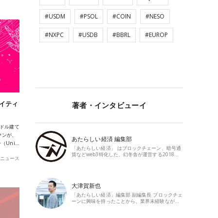
#USDM
#PSOL
#COIN
#NESO
#NXPC
#USDB
#BBRL
#EUROP
ネイティ
著者・インタビューイ
の米ドル建て
クンが、
あたらしい経済 編集部
（Uni…
「あたらしい経済」 はブロックチェーン、暗号通
貨などweb3特化した、幻冬舎が運営する2018…
ニュース
大津賀新也
「あたらしい経済」編集部 副編集長 ブロックチェ
ーンに興味を持ったことから、業界未経験なが…