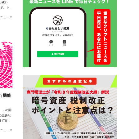
abs）
Iで、ト…
ニュース
行機能
p）」の開
の主要な
形で実…
ニュース