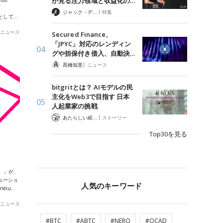
が見る注力領域と収益化の…
|
ジャック・デロン（Jack Derong）
特集
として…
ニュース
Secured Finance、
「JPYC」対応のレンディン
グや担保付き借入、自動決…
|
髙橋知里
ニュース
bitgritとは？ AIモデルの民
主化をWeb3で目指す 日本
人起業家の挑戦
|
あたらしい経済 編集部
ストーリー
Top30を見る
プ）」が、
ソリューショ
人気のキーワード
eiu…
ニュース
#BTC
#ABTC
#NERO
#QCAD