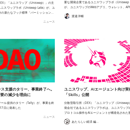
要な開発企業であるユニスワップラボ（Uniswap L
EX）「ユニスワップ（Uniswap）」の主
が、ユニスワップのWebアプリ、ウォレット、AP
スワップラボ（Uniswap Labs）が、ユ
向けの新たなフック標準「パーミッション…
渡邉洋輔
ニュース
ンス支援のタリー、事業終了へ。
ユニスワップ、AIエージェント向け実
需要の減少を理由に
「Skills」公開
ール提供のタリー（Tally）が、事業を終
分散型取引所（DEX）「ユニスワップ（Uniswa
17日に発表した
発会社であるユニスワップラボは、ユニスワップ
プロトコル操作をAIエージェントが構造化された
ニュース
あたらしい経済 編集部