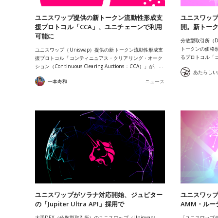
ユニスワップ提供の新トークン流動性形成支
ユニスワップ
援プロトコル「CCA」、ユニチェーンで利用
開。新トー
可能に
分散型取引所（D
トークンの価格
ユニスワップ（Uniswap）提供の新トークン流動性形成支
るプロトコル「
援プロトコル「コンティニュアス・クリアリング・オーク
ション（Continuous Clearing Auctions：CCA）」が、…
一本寿和
ニュース
ユニスワップがソラナ対応開始、ジュピター
ユニスワップラ
の「Jupiter Ultra API」採用で
AMM・ルー
大手DEX（分散型取引所）のユニスワップ（Uniswap）
「ユニスワップラボ