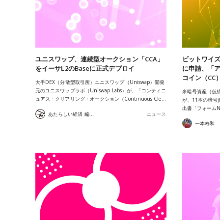
ユニスワップ、連続型オークション「CCA」
ビットワイズ
をイーサL2のBaseに正式デプロイ
に申請、「ア
コイン（CC
大手DEX（分散型取引所）ユニスワップ（Uniswap）開発
元のユニスワップラボ（Uniswap Labs）が、「コンティニ
米暗号資産（仮想
ュアス・クリアリング・オークション（Continuous Cle…
が、11本の暗号
出書「フォームN-
あたらしい経済 編集部
ニュース
一本寿和