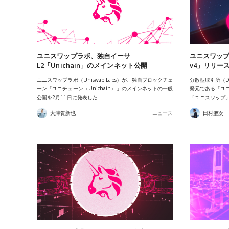
ユニスワップラボ、独自イーサ
ユニスワップ
L2「Unichain」のメインネット公開
v4」リリー
ユニスワップラボ（Uniswap Labs）が、独自ブロックチェ
分散型取引所（D
ーン「ユニチェーン（Unichain）」のメインネットの一般
発元である「ユニス
公開を2月11日に発表した
「ユニスワップ
大津賀新也
ニュース
田村聖次