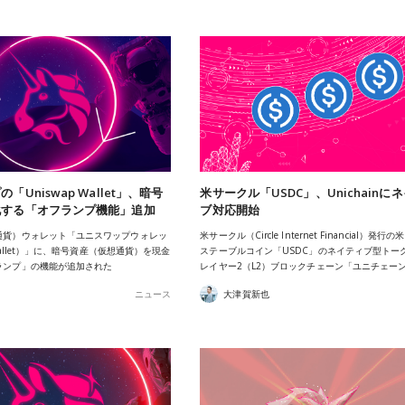
「Uniswap Wallet」、暗号
米サークル「USDC」、Unichainに
化する「オフランプ機能」追加
ブ対応開始
通貨）ウォレット「ユニスワップウォレッ
米サークル（Circle Internet Financial）発行
 Wallet）」に、暗号資産（仮想通貨）を現金
ステーブルコイン「USDC」のネイティブ型トー
ランプ」の機能が追加された
レイヤー2（L2）ブロックチェーン「ユニチェーン
ニュース
大津賀新也