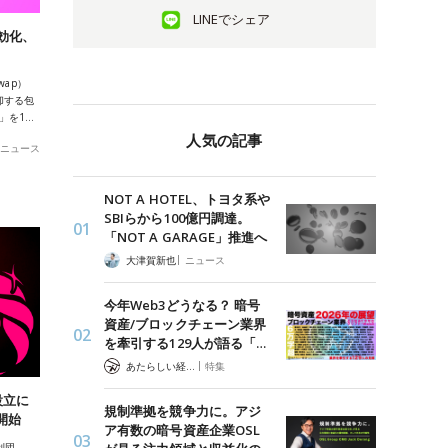
LINEでシェア
効化、
wap）
却する包
）」を1…
人気の記事
ニュース
NOT A HOTEL、トヨタ系や
SBIらから100億円調達。
「NOT A GARAGE」推進へ
|
大津賀新也
ニュース
今年Web3どうなる？ 暗号
資産/ブロックチェーン業界
を牽引する129人が語る「…
|
あたらしい経済 編集部
特集
設立に
規制準拠を競争力に。アジ
開始
ア有数の暗号資産企業OSL
利団