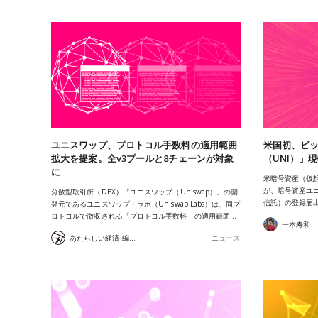
ユニスワップ、プロトコル手数料の適用範囲
米国初、ビ
拡大を提案。全v3プールと8チェーンが対象
（UNI）」現
に
米暗号資産（仮想
が、暗号資産ユニ
分散型取引所（DEX）「ユニスワップ（Uniswap）」の開
信託）の登録届出書
発元であるユニスワップ・ラボ（Uniswap Labs）は、同プ
ロトコルで徴収される「プロトコル手数料」の適用範囲…
一本寿和
あたらしい経済 編集部
ニュース