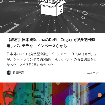
【取材】日本発SolanaのDeFi「Cega」が約5億円調
達、パンテラやコインベースらから
日本発のDeFi（分散型金融）プロジェクト「Cega（セガ）」
が、シードラウンドで約5億円（430万ドル）の資金調達を行
なったことが3月9日に分かった。
ニュース
竹田匡宏