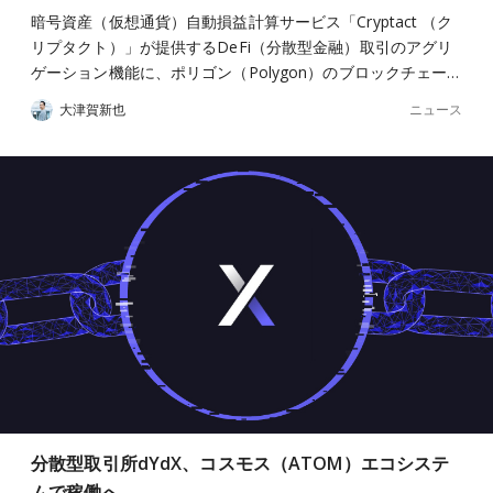
暗号資産（仮想通貨）自動損益計算サービス「Cryptact （ク
リプタクト）」が提供するDeFi（分散型金融）取引のアグリ
ゲーション機能に、ポリゴン（Polygon）のブロックチェー…
ニュース
大津賀新也
分散型取引所dYdX、コスモス（ATOM）エコシステ
ムで稼働へ