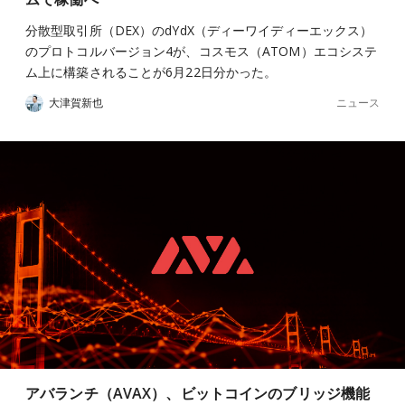
分散型取引所（DEX）のdYdX（ディーワイディーエックス）
のプロトコルバージョン4が、コスモス（ATOM）エコシステ
ム上に構築されることが6月22日分かった。
ニュース
大津賀新也
アバランチ（AVAX）、ビットコインのブリッジ機能