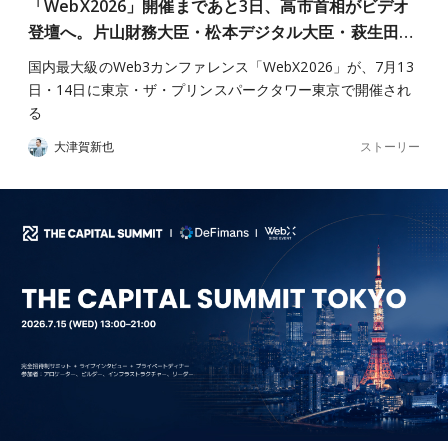
「WebX2026」開催まであと3日、高市首相がビデオ
登壇へ。片山財務大臣・松本デジタル大臣・萩生田…
国内最大級のWeb3カンファレンス「WebX2026」が、7月13
日・14日に東京・ザ・プリンスパークタワー東京で開催され
る
ストーリー
大津賀新也