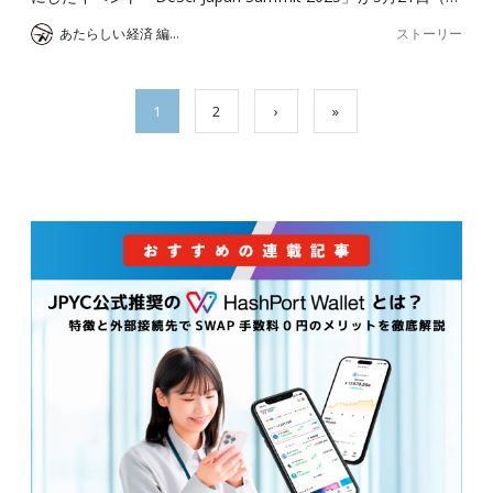
ストーリー
あたらしい経済 編集部
1
2
›
»