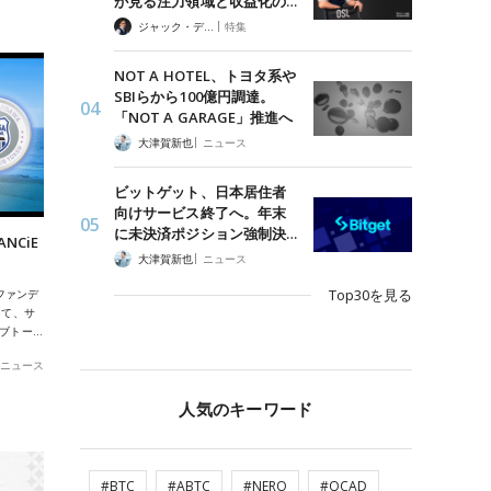
が見る注力領域と収益化の…
|
ジャック・デロン（Jack Derong）
特集
NOT A HOTEL、トヨタ系や
SBIらから100億円調達。
「NOT A GARAGE」推進へ
|
大津賀新也
ニュース
ビットゲット、日本居住者
向けサービス終了へ。年末
に未決済ポジション強制決…
NCiE
|
大津賀新也
ニュース
Top30を見る
ファンデ
にて、サ
ラブトー…
ニュース
人気のキーワード
#BTC
#ABTC
#NERO
#QCAD