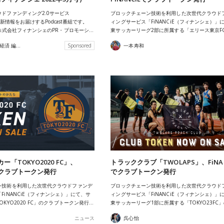
ドファンディング2.0サービス
ブロックチェーン技術を利用した次世代クラウド
の最新情報をお届けするPodcast番組です。
ィングサービス「FiNANCiE（フィナンシェ）」
は株式会社フィナンシェのPR・プロモーシ…
東サッカーリーグ2部に所属する「エリース東京F
あたらしい経済 編集部
Sponsored
一本寿和
ー「TOKYO2020 FC」、
トラッククラブ「TWOLAPS」、FiNAN
Eでクラブトークン発行
でクラブトークン発行
ン技術を利用した次世代クラウドファンデ
ブロックチェーン技術を利用した次世代クラウド
FiNANCiE（フィナンシェ）」にて、サ
ィングサービス「FiNANCiE（フィナンシェ）」
KYO2020 FC」のクラブトークン発行…
東サッカーリーグ1部に所属する「TOKYO23FC
ニュース
呉心怡