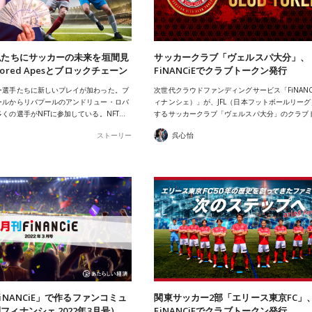
私たちにサッカーの未来を垣間見
サッカークラブ「ヴェルスパ大分」、
ored Apesとブロックチェーン
FiNANCiEでクラブトークン発行
ー選手たちに新しいプレイが加わった。ブ
次世代クラウドファンディングサービス「FiNANC
ールからリバプールのアンドリュー・ロバ
ィナンシェ）」が、JFL（日本フットボールリー
くの選手がNFTに参加している。NFT…
するサッカークラブ「ヴェルスパ大分」のクラブ
ストーリー
呉心怡
iNANCiE」で作るファンコミュ
関東サッカー2部「エリース東京FC」
フィナンシェ 2022年3月号）
FiNANCiEでクラブトークン発行