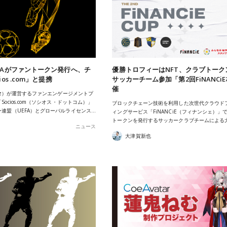
FAがファントークン発行へ、チ
優勝トロフィーはNFT、クラブトーク
os .com」と提携
サッカーチーム参加「第2回FiNANCi
催
liz）が運営するファンエンゲージメントプ
ocios.com（ソシオス・ドットコム）」
ブロックチェーン技術を利用した次世代クラウド
連盟（UEFA）とグローバルライセンス…
ィングサービス「FiNANCiE（フィナンシェ）」
トークンを発行するサッカークラブチームによる
ニュース
大津賀新也