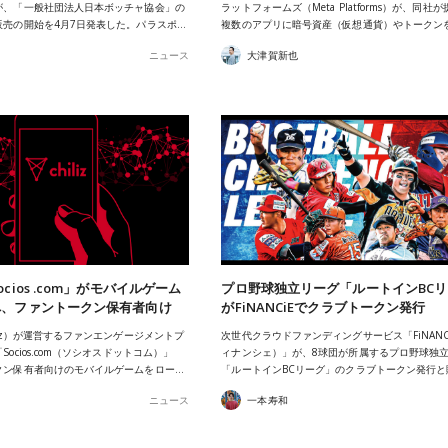
が、「一般社団法人日本ボッチャ協会」の
ラットフォームズ（Meta Platforms）が、同社
販売の開始を4月7日発表した。パラスポ…
複数のアプリに暗号資産（仮想通貨）やトークン
ニュース
大津賀新也
cios .com」がモバイルゲーム
プロ野球独立リーグ「ルートインBC
へ、ファントークン保有者向け
がFiNANCiEでクラブトークン発行
liz）が運営するファンエンゲージメントプ
次世代クラウドファンディングサービス「FiNANC
ocios.com（ソシオスドットコム）」
ィナンシェ）」が、8球団が所属するプロ野球独
クン保有者向けのモバイルゲームをロー…
「ルートインBCリーグ」のクラブトークン発行と
ニュース
一本寿和