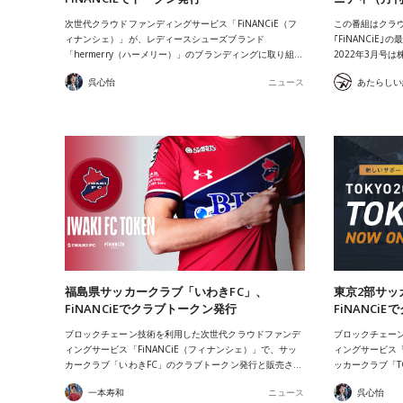
次世代クラウドファンディングサービス「FiNANCiE（フ
この番組はクラウ
ィナンシェ）」が、レディースシューズブランド
｢FiNANCiE｣
「hermerry（ハーメリー）」のブランディングに取り組…
2022年3月号
呉心怡
ニュース
福島県サッカークラブ「いわきFC」、
東京2部サッカ
FiNANCiEでクラブトークン発行
FiNANCi
ブロックチェーン技術を利用した次世代クラウドファンデ
ブロックチェー
ィングサービス「FiNANCiE（フィナンシェ）」で、サッ
ィングサービス「
カークラブ「いわきFC」のクラブトークン発行と販売さ…
ッカークラブ「TO
一本寿和
ニュース
呉心怡