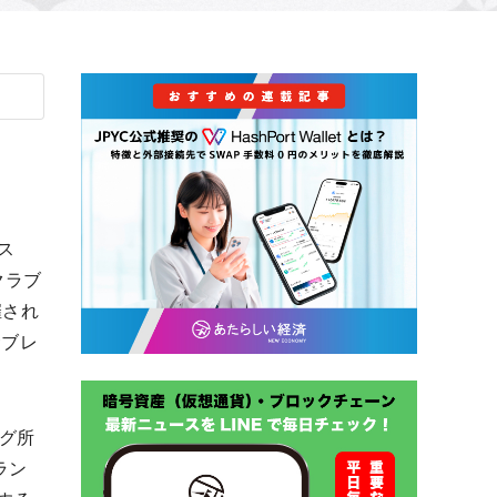
ス
クラブ
催され
サブレ
グ所
ラン