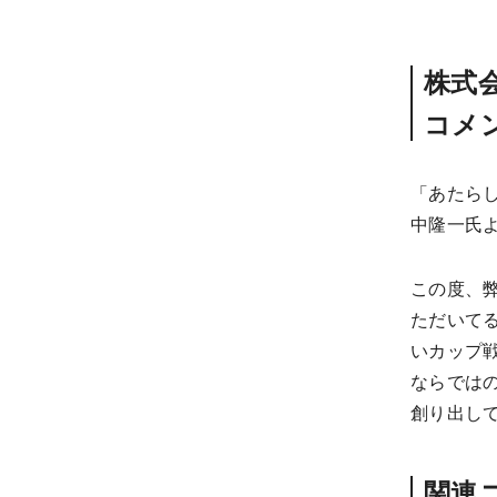
株式
コメ
「あたら
中隆一氏
この度、弊
ただいて
いカップ
ならでは
創り出し
関連