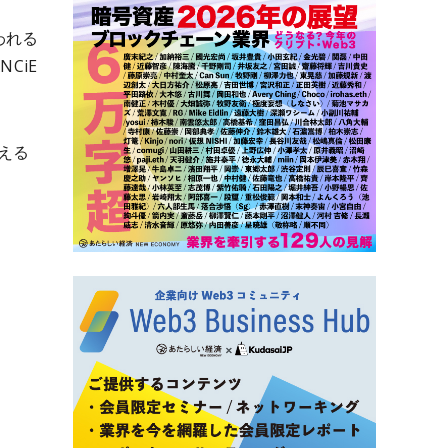
われる
CiE
える