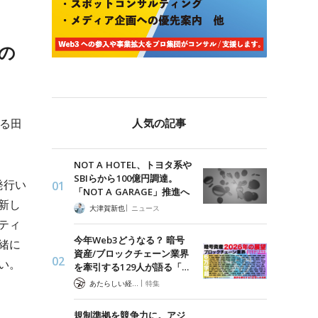
氏の
人気の記事
る田
NOT A HOTEL、トヨタ系や
SBIらから100億円調達。
発行い
「NOT A GARAGE」推進へ
新し
|
大津賀新也
ニュース
ティ
今年Web3どうなる？ 暗号
緒に
資産/ブロックチェーン業界
い。
を牽引する129人が語る「…
|
あたらしい経済 編集部
特集
規制準拠を競争力に。アジ