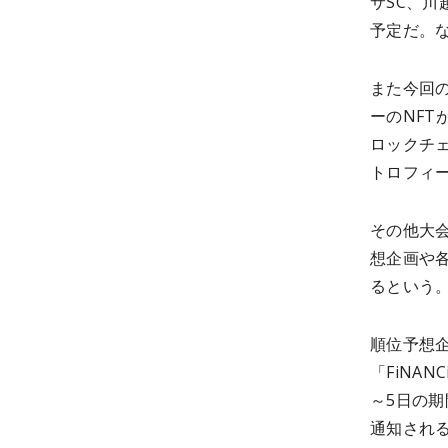
サSC、川
予定だ。
また今回の
ーのNFT
ロックチ
トロフィ
その他大会
想企画や各
るという
順位予想
「FiNA
～5日の期
通知され