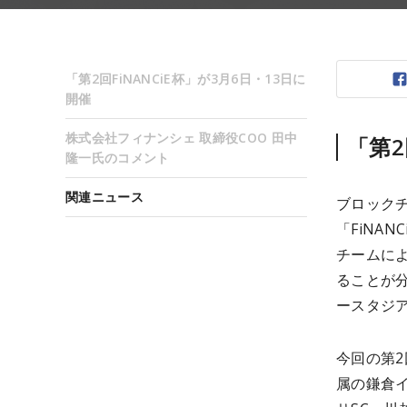
「第2回FiNANCiE杯」が3月6日・13日に
開催
株式会社フィナンシェ 取締役COO 田中
「第2
隆一氏のコメント
関連ニュース
ブロック
「FiNA
チームによ
ることが分
ースタジ
今回の第
属の鎌倉