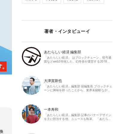
著者・インタビューイ
あたらしい経済 編集部
「あたらしい経済」 はブロックチェーン、暗号通
貨などweb3特化した、幻冬舎が運営する2018…
大津賀新也
「あたらしい経済」編集部 副編集長 ブロックチェ
ーンに興味を持ったことから、業界未経験なが…
一本寿和
「あたらしい経済」編集部 記事のバナーデザイン
を主に担当する他、ニュースも執筆。 「あたら…