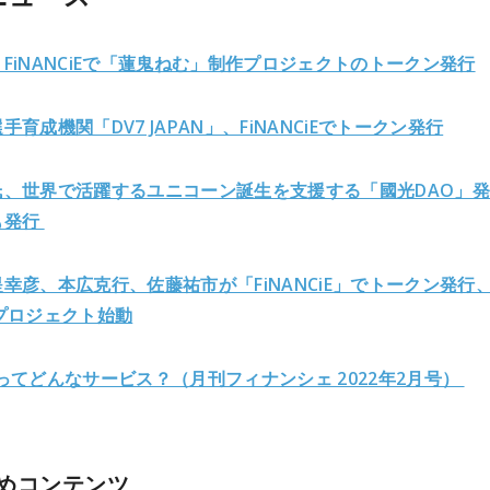
FiNANCiEで「蓮鬼ねむ」制作プロジェクトのトークン発行
手育成機関「DV7 JAPAN」、FiNANCiEでトークン発行
氏、世界で活躍するユニコーン誕生を支援する「國光DAO」
も発行
幸彦、本広克行、佐藤祐市が「FiNANCiE」でトークン発行
プロジェクト始動
CiEってどんなサービス？（月刊フィナンシェ 2022年2月号）
めコンテンツ