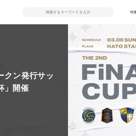
特
ークン発行サッ
E杯」開催