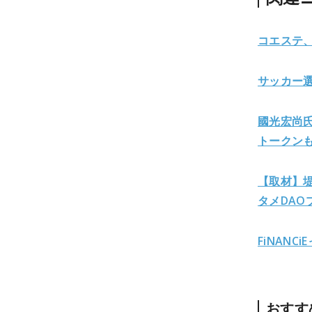
コエステ、
サッカー選
國光宏尚
トークン
【取材】堤
タメDAO
FiNAN
おすす