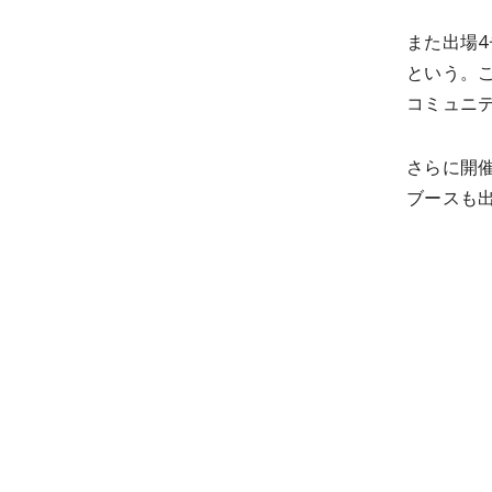
また出場
という。こ
コミュニ
さらに開
ブースも