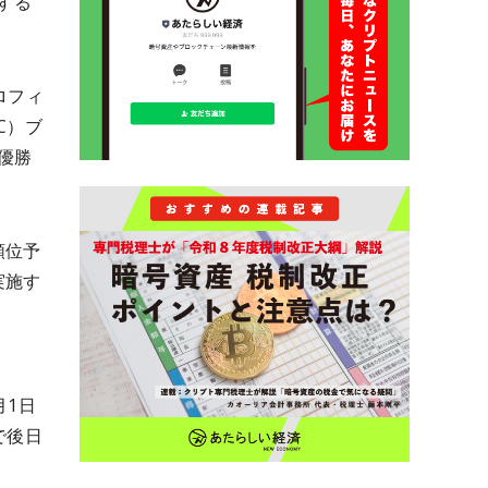
加する
ロフィ
C）ブ
優勝
順位予
実施す
月1日
で後日