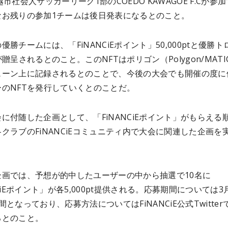
越市社会人サッカーリーグ1部のCOEDO KAWAGOE F.Cが参
なお残りの参加1チームは後日発表になるとのこと。
優勝チームには、「FiNANCiEポイント」50,000ptと優勝ト
が贈呈されるとのこと。このNFTはポリゴン（Polygon/MATI
ェーン上に記録されるとのことで、今後の大会でも開催の度に
ーのNFTを発行していくとのことだ。
に付随した企画として、「FiNANCiEポイント」がもらえる
クラブのFiNANCiEコミュニティ内で大会に関連した企画を
。
企画では、予想が的中したユーザーの中から抽選で10名に
NCiEポイント」が各5,000pt提供される。応募期間については3
間となっており、応募方法についてはFiNANCiE公式Twitter
るとのこと。