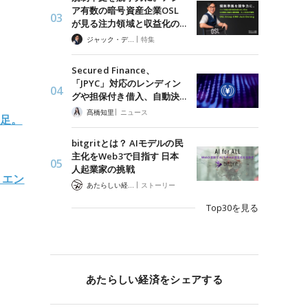
ア有数の暗号資産企業OSL
が見る注力領域と収益化の…
|
ジャック・デロン（Jack Derong）
特集
Secured Finance、
「JPYC」対応のレンディン
グや担保付き借入、自動決…
|
髙橋知里
ニュース
発足。
bitgritとは？ AIモデルの民
主化をWeb3で目指す 日本
人起業家の挑戦
、エン
|
あたらしい経済 編集部
ストーリー
Top30を見る
あたらしい経済をシェアする