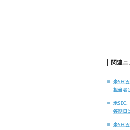
関連ニ
米SE
担当者
米SE
答期日
米SE