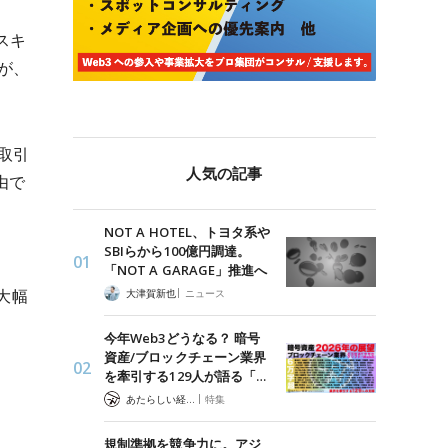
スキ
が、
取引
人気の記事
由で
NOT A HOTEL、トヨタ系や
SBIらから100億円調達。
「NOT A GARAGE」推進へ
|
大幅
大津賀新也
ニュース
今年Web3どうなる？ 暗号
資産/ブロックチェーン業界
を牽引する129人が語る「…
|
あたらしい経済 編集部
特集
規制準拠を競争力に。アジ