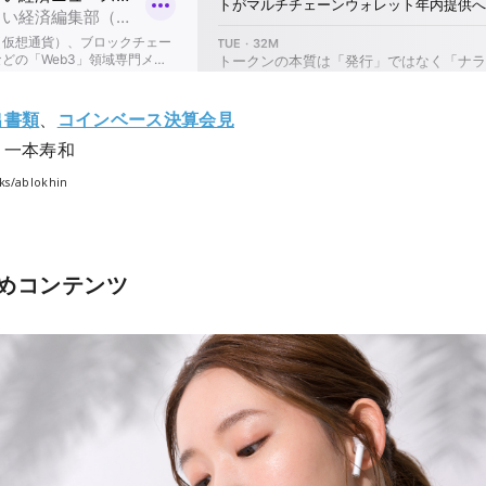
出書類
、
コインベース決算会見
：一本寿和
ks/ablokhin
めコンテンツ