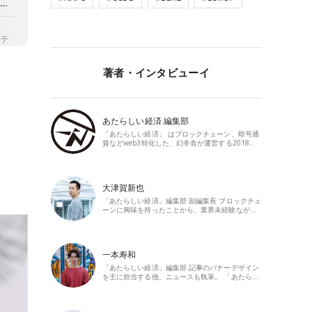
著者・インタビューイ
あたらしい経済 編集部
「あたらしい経済」 はブロックチェーン、暗号通
貨などweb3特化した、幻冬舎が運営する2018…
大津賀新也
「あたらしい経済」編集部 副編集長 ブロックチェ
ーンに興味を持ったことから、業界未経験なが…
一本寿和
「あたらしい経済」編集部 記事のバナーデザイン
を主に担当する他、ニュースも執筆。 「あたら…