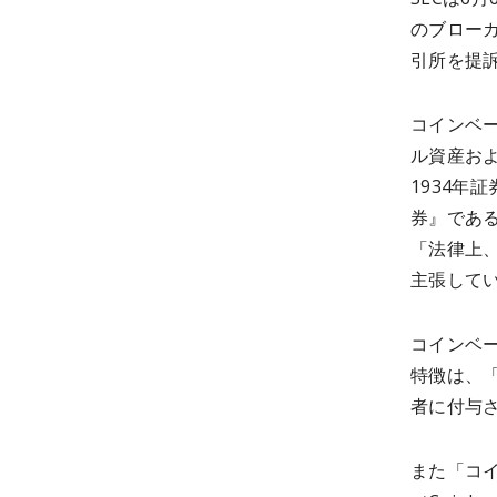
のブロー
引所を提
コインベ
ル資産およ
1934年
券』であ
「法律上
主張して
コインベ
特徴は、
者に付与
また「コ