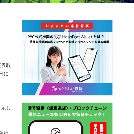
証券取
日に
を示し
登録