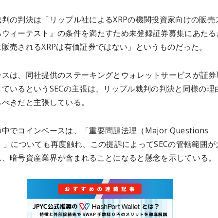
裁判の判決は「リップル社によるXRPの機関投資家向けの販売
ハウィーテスト』の条件を満たすため未登録証券募集にあたる
に販売されるXRPは有価証券ではない」というものだった。
ースは、同社提供のステーキングとウォレットサービスが証券
しているというSECの主張は、リップル裁判の判決と同様の理
るべきだと主張している。
中でコインベースは、「重要問題法理（Major Questions
ine）」についても再度触れ、この提訴によってSECの管轄範囲が
れ、暗号資産業界が含まれることになると懸念を示している。