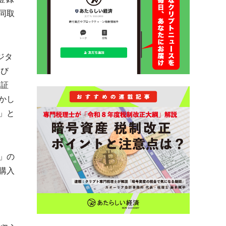
同取
ジタ
よび
『証
かし
」と
」の
購入