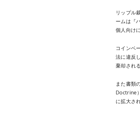
リップル
ームは『
個人向け
コインベ
法に違反
棄却され
また書類の
Doctr
に拡大さ