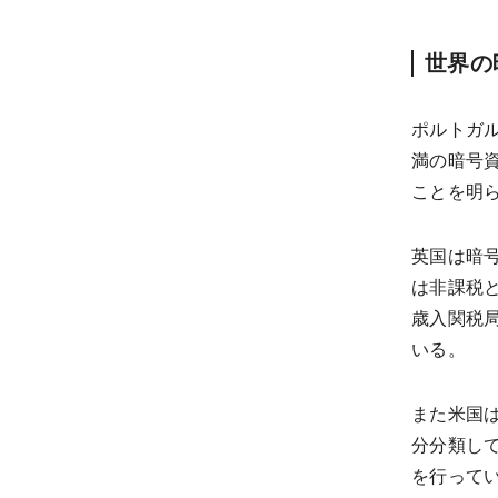
世界の
ポルトガ
満の暗号
ことを明
英国は暗号
は非課税
歳入関税局
いる。
また米国
分分類し
を行って