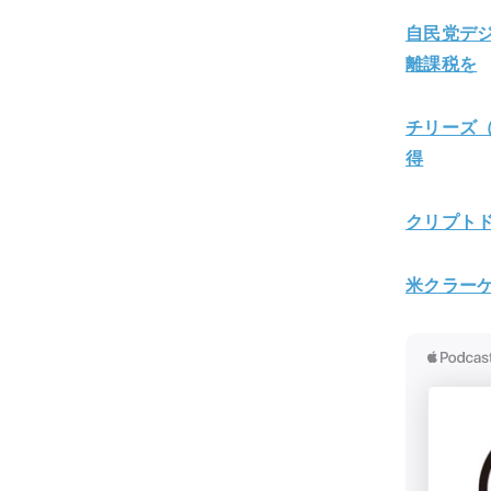
自民党デ
離課税を
チリーズ
得
クリプト
米クラーケ