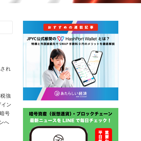
化され
課税強
ゲイン
暗号
ンへ