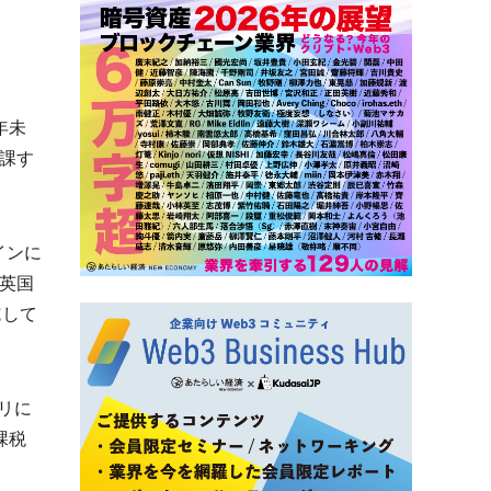
年未
課す
インに
英国
施して
リに
課税