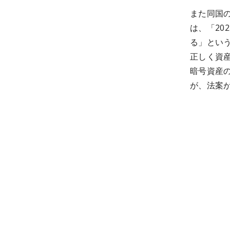
また同国の
は、「20
る」とい
正しく資
暗号資産
が、法案