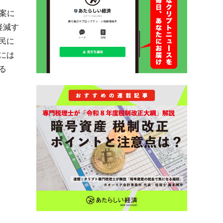
法案に
軽減す
民に
には
る