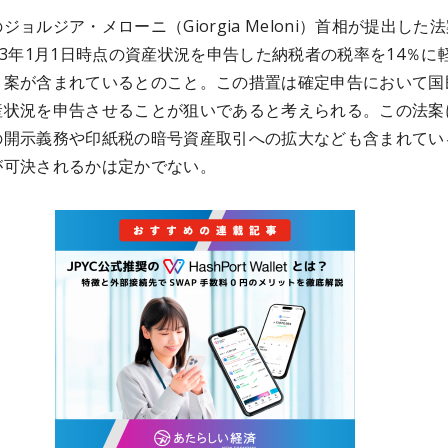
ジョルジア・メローニ（Giorgia Meloni）首相が提出した
23年1月1日時点の資産状況を申告した納税者の税率を14％に
う案が含まれているとのこと。この措置は確定申告において国
産状況を申告させることが狙いであると考えられる。この法案
の開示義務や印紙税の暗号資産取引への拡大なども含まれてい
が可決されるかは定かでない。