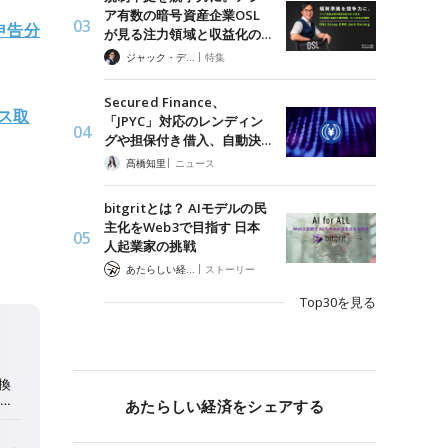
ア有数の暗号資産企業OSL
申告分
が見る注力領域と収益化の…
|
ジャック・デロン（Jack Derong）
特集
Secured Finance、
ス取
「JPYC」対応のレンディン
グや担保付き借入、自動決…
|
髙橋知里
ニュース
bitgritとは？ AIモデルの民
主化をWeb3で目指す 日本
人起業家の挑戦
|
あたらしい経済 編集部
ストーリー
Top30を見る
あたらしい経済をシェアする