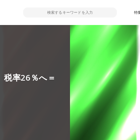
特
税率26％へ＝