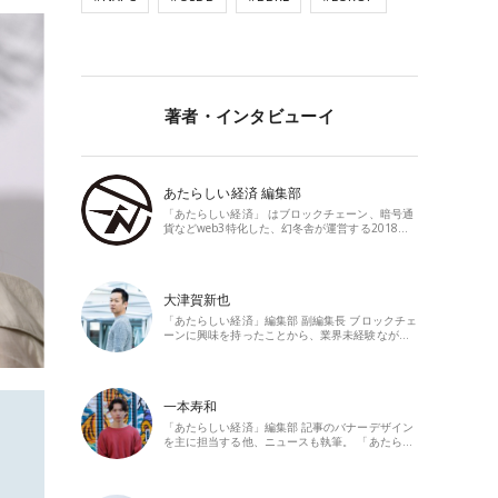
著者・インタビューイ
あたらしい経済 編集部
「あたらしい経済」 はブロックチェーン、暗号通
貨などweb3特化した、幻冬舎が運営する2018…
大津賀新也
「あたらしい経済」編集部 副編集長 ブロックチェ
ーンに興味を持ったことから、業界未経験なが…
一本寿和
「あたらしい経済」編集部 記事のバナーデザイン
を主に担当する他、ニュースも執筆。 「あたら…