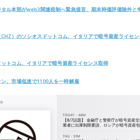
ジタル本部がweb3関連税制へ緊急提言、期末時価評価除外と
（CHZ）のソシオスドットコム、イタリアで暗号資産ライセン
ドットコム、イタリアで暗号資産ライセンス取得
ン、市場低迷で1100人を一時解雇