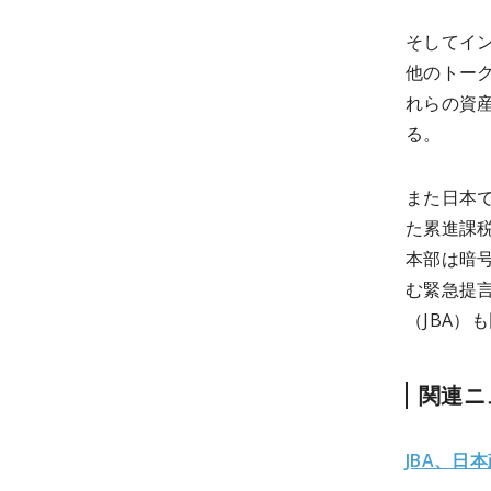
そしてイ
他のトー
れらの資
る。
また
日本
た累進課
本部は暗
む緊急提言
（JBA）
関連ニ
JBA、日