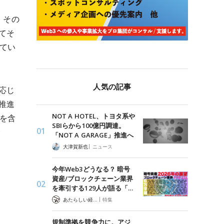
、その
てそ
てい
人気の記事
応じ
推進
NOT A HOTEL、トヨタ系や
を含
SBIらから100億円調達。
会
「NOT A GARAGE」推進へ
|
大津賀新也
ニュース
今年Web3どうなる？ 暗号
資産/ブロックチェーン業界
を牽引する129人が語る「…
|
あたらしい経済 編集部
特集
規制準拠を競争力に。アジ