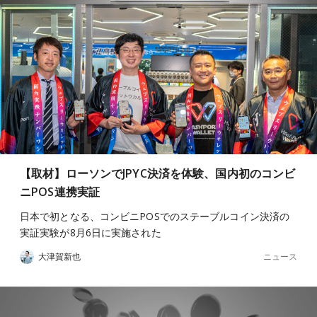
【取材】ローソンでJPYC決済を体験、国内初のコンビ
ニPOS連携実証
日本で初となる、コンビニPOSでのステーブルコイン決済の
実証実験が8月6日に実施された
ニュース
大津賀新也