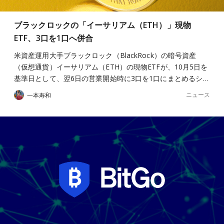
ブラックロックの「イーサリアム（ETH）」現物
ETF、3口を1口へ併合
米資産運用大手ブラックロック（BlackRock）の暗号資産
（仮想通貨）イーサリアム（ETH）の現物ETFが、10月5日を
基準日として、翌6日の営業開始時に3口を1口にまとめるシ…
ニュース
一本寿和