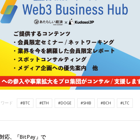
ーワード
#BTC
#ETH
#DOGE
#SHIB
#BCH
#LTC
応、「BitPay」で