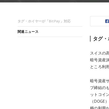
タグ・ホイヤーが「BitPay」対応
関連ニュース
タグ・
スイスの高
暗号資産
ところ利
暗号資産サ
プ締結のも
ットコイン
（DOGE
柄の利用