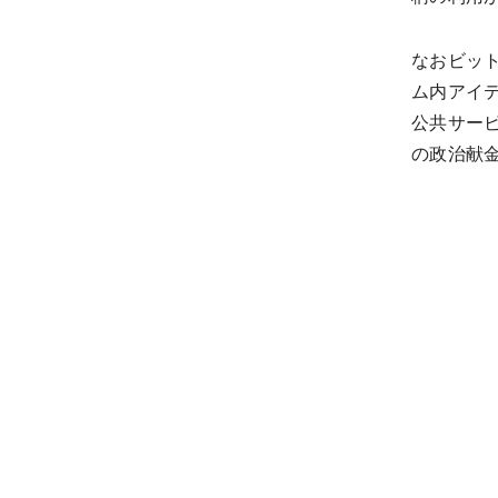
なおビッ
ム内アイ
公共サー
の政治献