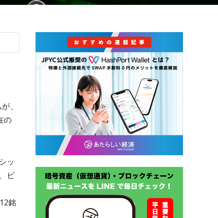
ムが、
在の
ーシッ
、ビ
12銘