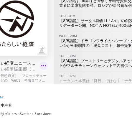
er
一本寿和
s/gicColors・Svetlana-Borovkova