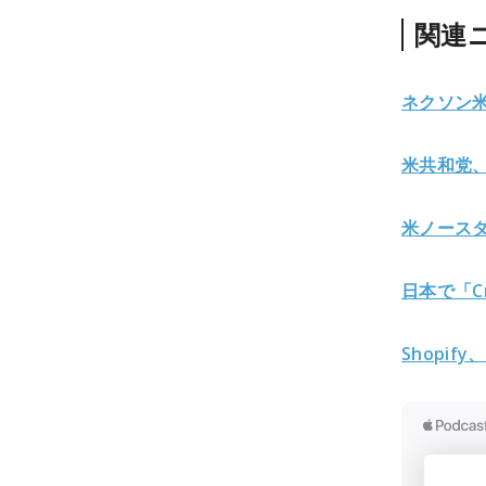
関連
ネクソン
米共和党
米ノース
日本で「Cr
Shopif