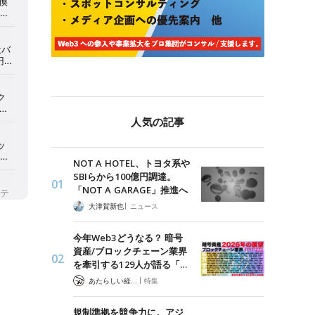
人気の記事
NOT A HOTEL、トヨタ系や
SBIらから100億円調達。
「NOT A GARAGE」推進へ
|
大津賀新也
ニュース
今年Web3どうなる？ 暗号
資産/ブロックチェーン業界
を牽引する129人が語る「…
|
あたらしい経済 編集部
特集
規制準拠を競争力に。アジ