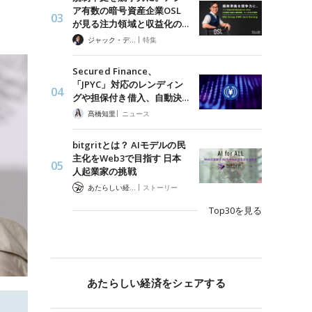
ア有数の暗号資産企業OSL
が見る注力領域と収益化の…
|
ジャック・デロン（Jack Derong）
特集
Secured Finance、
「JPYC」対応のレンディン
グや担保付き借入、自動決…
|
髙橋知里
ニュース
bitgritとは？ AIモデルの民
主化をWeb3で目指す 日本
人起業家の挑戦
|
あたらしい経済 編集部
ストーリー
Top30を見る
あたらしい経済をシェアする