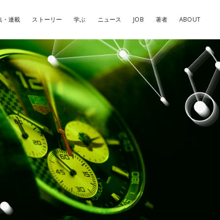
集・連載
ストーリー
学ぶ
ニュース
JOB
著者
ABOUT