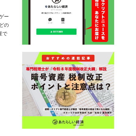
ゲー
どの
産で