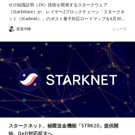
ゼロ知識証明（ZK）技術を開発するスタークウェア
（StarkWare）が、レイヤー2ブロックチェーン「スタークネ
ット（Starknet）」のポスト量子対応ロードマップを6月30…
ニュース
渡邉洋輔
スタークネット、秘匿送金機能「STRK20」提供開
始。DeFi対応拡大へ