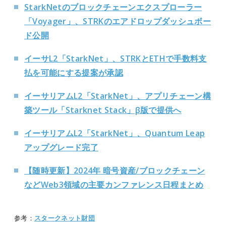
StarkNetのブロックチェーンエクスプローラー
「Voyager」、STRKのエアドロップダッシュボー
ド公開
イーサL2「StarkNet」、STRKとETHで手数料支
払を可能にする提案が承認
イーサリアムL2「StarkNet」、アプリチェーン構
築ツール「Starknet Stack」β版で提供へ
イーサリアムL2「StarkNet」、Quantum Leap
アップグレード完了
【随時更新】2024年 暗号資産/ブロックチェーン
などWeb3領域の主要カンファレンス日程まとめ
参考：
スタークネット財団