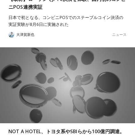
ニPOS連携実証
日本で初となる、コンビニPOSでのステーブルコイン決済の
実証実験が8月6日に実施された
ニュース
大津賀新也
NOT A HOTEL、トヨタ系やSBIらから100億円調達。