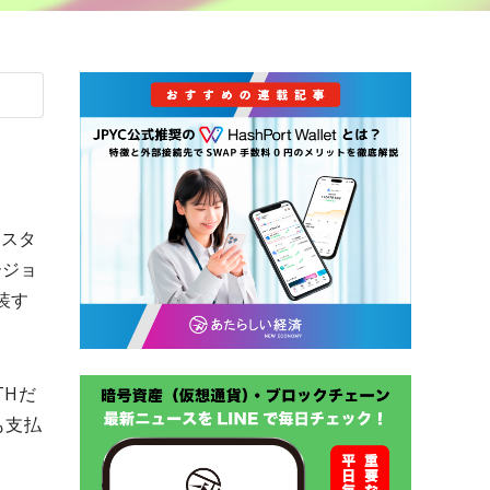
「スタ
ージョ
実装す
THだ
も支払