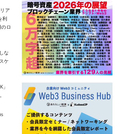
サリア
を利
用のロ
しな
スケ
K」
。
is