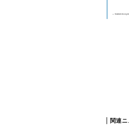
— Starknet-Ecosys
関連ニ