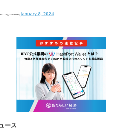
January 8, 2024
tem.com (@StarknetEco)
ュース