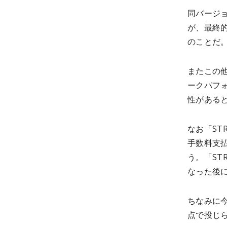
同バージ
が、最終
のことだ
またこの他
ークパフォ
性がある
なお「ST
手数料支
う。「S
なった後
ちなみに今
点で投じら