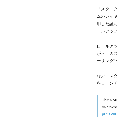
「スターク
ムのレイヤ
用した証明技
ールアッ
ロールア
がら、ガ
ーリング
なお「スタ
をローン
The vot
overwhe
pic.tw