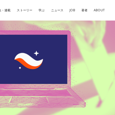
集・連載
ストーリー
学ぶ
ニュース
JOB
著者
ABOUT