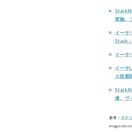
Star
実施、
イーサリ
Stac
イーサリ
イーサL
ス投票
Star
達、ヴ
参考：
スナ
images:iStoc