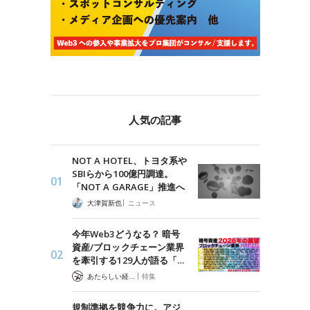
人気の記事
NOT A HOTEL、トヨタ系や
SBIらから100億円調達。
「NOT A GARAGE」推進へ
|
大津賀新也
ニュース
今年Web3どうなる？ 暗号
資産/ブロックチェーン業界
を牽引する129人が語る「…
|
あたらしい経済 編集部
特集
規制準拠を競争力に。アジ