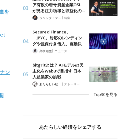
ア有数の暗号資産企業OSL
が見る注力領域と収益化の…
調達を
|
ジャック・デロン（Jack Derong）
特集
Secured Finance、
et
「JPYC」対応のレンディン
グや担保付き借入、自動決…
|
髙橋知里
ニュース
bitgritとは？ AIモデルの民
主化をWeb3で目指す 日本
バナン
人起業家の挑戦
|
あたらしい経済 編集部
ストーリー
Top30を見る
調
あたらしい経済をシェアする