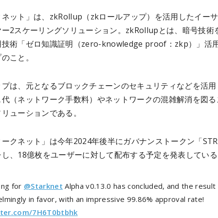
ネット」は、zkRollup（zkロールアップ）を活用したイー
ー2スケーリングソリューション。zkRollupとは、暗号技術
術「ゼロ知識証明（zero-knowledge proof：zkp）」活
プのこと。
ップは、元となるブロックチェーンのセキュリティなどを活用
ス代（ネットワーク手数料）やネットワークの混雑解消を図る
ソリューションである。
ークネット」は今年2024年後半にガバナンストークン「STR
チし、18億枚をユーザーに対して配布する予定を発表している
ing for
@Starknet
Alpha v0.13.0 has concluded, and the result 
lmingly in favor, with an impressive 99.86% approval rate!
itter.com/7H6T0btbhk