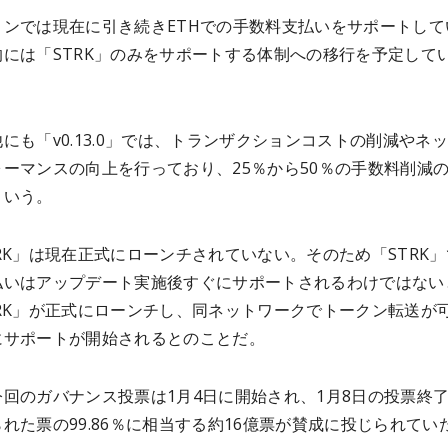
ョンでは現在に引き続きETHでの手数料支払いをサポートして
的には「STRK」のみをサポートする体制への移行を予定して
。
にも「v0.13.0」では、トランザクションコストの削減やネ
ーマンスの向上を行っており、25％から50％の手数料削減
という。
RK」は現在正式にローンチされていない。そのため「STRK
払いはアップデート実施後すぐにサポートされるわけではない
TRK」が正式にローンチし、同ネットワークでトークン転送が
にサポートが開始されるとのことだ。
回のガバナンス投票は1月4日に開始され、1月8日の投票終
れた票の99.86％に相当する約16億票が賛成に投じられてい