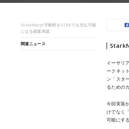
StarkNetが手数料をSTRKでも支払可能
になる提案承認
関連ニュース
Sta
イーサリア
ークネット
ン「スターク
るための
今回実装が
けでなく
可能にす