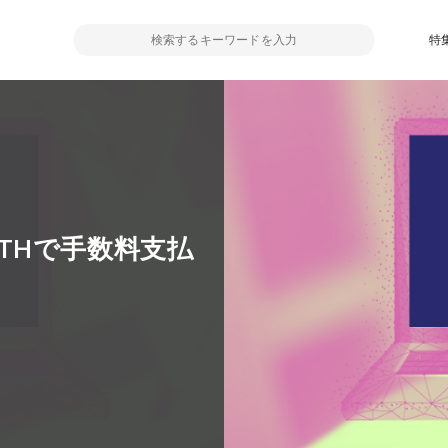
特
とETHで手数料支払