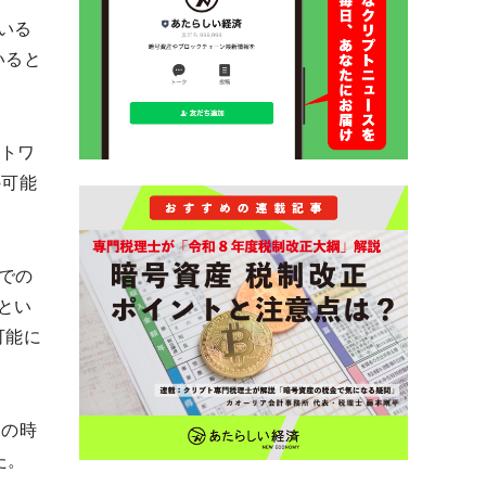
いる
いると
ットワ
の可能
」での
とい
可能に
了の時
た。