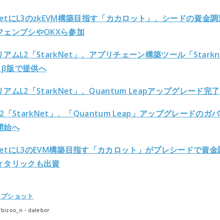
kNetにL3のzkEVM構築目指す「カカロット」、シードの資金
フェンブシやOKXら参加
アムL2「StarkNet」、アプリチェーン構築ツール「Starkn
k」β版で提供へ
アムL2「StarkNet」、Quantum Leapアップグレード完了
2「StarkNet」、「Quantum Leap」アップグレードのガ
開始へ
kNetにL3のEVM構築目指す「カカロット」がプレシードで資金
ィタリックも出資
ップショット
k/bizoo_n・dalebor