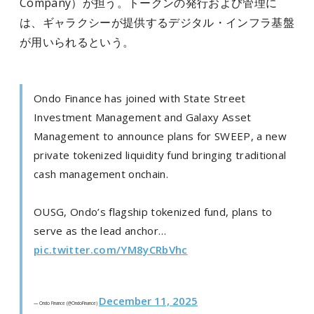
Company）が担う。トークンの発行および管理に
は、ギャラクシーが提供するデジタル・インフラ基盤
が用いられるという。
Ondo Finance has joined with State Street
Investment Management and Galaxy Asset
Management to announce plans for SWEEP, a new
private tokenized liquidity fund bringing traditional
cash management onchain.
OUSG, Ondo’s flagship tokenized fund, plans to
serve as the lead anchor…
pic.twitter.com/YM8yCRbVhc
December 11, 2025
— Ondo Finance (@OndoFinance)