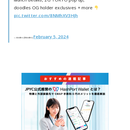
doodles OG holder exclusives + more
pic.twitter.com/8NMhXV3HJh
February 5, 2024
— doodles (@doodles)