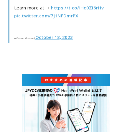
Learn more at →
https://t.co/IHc0ZI6rHv
pic.twitter.com/7J1NFDmrPX
October 18, 2023
— Coinbase (@coinbase)