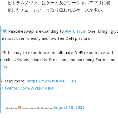
ビトラムノヴァ」はゲーム及びソーシャルアプリに特
化したチェーンとして取り扱われるケースが多い。
PancakeSwap is expanding to
@Arbitrum
One, bringing y
he most user-friendly and low-fee DeFi platform.
Get ready to experience the ultimate DeFi experience with
eamless Swaps, Liquidity Provision, and upcoming Farms and
FOs.
Read more:
https://t.co/XUFMBJTKuT
pic.twitter.com/WVLlP1qIDt
August 10, 2023
— PancakeSwap
Everyone’s Favorite D3X (@PancakeSwap)