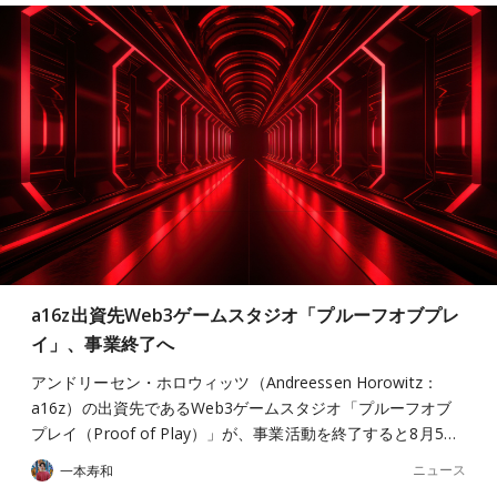
a16z出資先Web3ゲームスタジオ「プルーフオブプレ
イ」、事業終了へ
アンドリーセン・ホロウィッツ（Andreessen Horowitz：
a16z）の出資先であるWeb3ゲームスタジオ「プルーフオブ
プレイ（Proof of Play）」が、事業活動を終了すると8月5…
ニュース
一本寿和