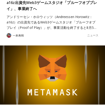
a16z出資先Web3ゲームスタジオ「プルーフオブプレ
イ」、事業終了へ
アンドリーセン・ホロウィッツ（Andreessen Horowitz：
a16z）の出資先であるWeb3ゲームスタジオ「プルーフオブ
プレイ（Proof of Play）」が、事業活動を終了すると8月5…
ニュース
一本寿和