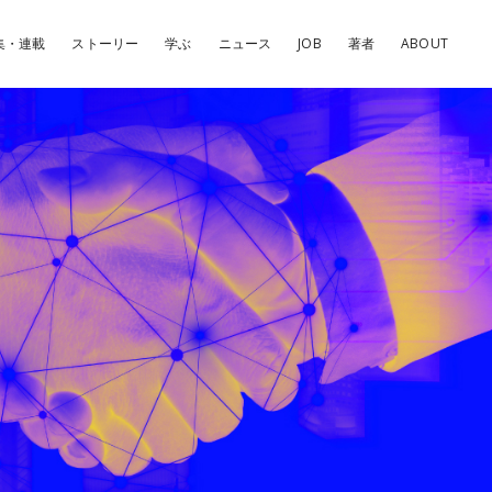
集・連載
ストーリー
学ぶ
ニュース
JOB
著者
ABOUT