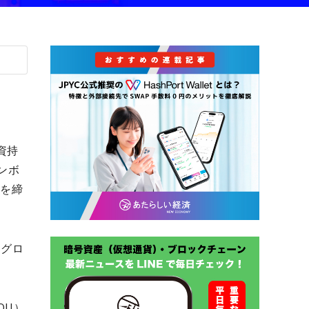
資持
ンボ
約を締
ングロ
OU）