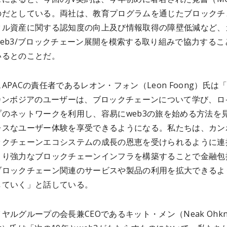
のだとしている。両社は、教育プログラムを通じたブロックチ
タル資産に関する認知度の向上及び情報取得の障壁低減など、
eb3/ブロックチェーン展開を模索する取り組みで協力するこ
いるとのことだ。
APACの責任者であるレオン・フォン（Leon Foong）氏は
りカンボジアのユーザーは、ブロックチェーンについて学び、ロ
プのネットワークを利用し、容易にweb3の旅を始める方法を
レスなユーザー体験を享受できるようになる。
私たち
は、カン
ックチェーンエコシステムの成長の恩恵を受けられるように連
より強力なブロックチェーンインフラを構築することで金融包
ブロックチェーン関連のサービスや製品の利用を拡大できるよ
していく」と話している。
ヤルグループの会長兼CEOであるキット・メン（Neak Ohkn