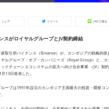
シェア
ツイート
LINEで送る
ンスがロイヤルグループとJV契約締結
産取引所バイナンス（Binance）が、カンボジアの戦略的投
ヤルグループ・オブ・カンパニーズ（Royal Group）と、カ
ックチェーンエコシステムの拡大へ向け合弁事業 （JV）契
1月13日発表した。
ループは1991年設立のカンボジア王国最大の投資・開発コ
だ。
スによると、今回のJV契約は、今年初めに署名された覚書（M