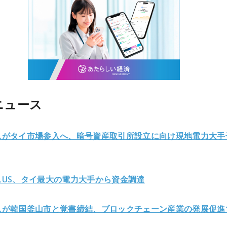
ニュース
スがタイ市場参入へ、暗号資産取引所設立に向け現地電力大手
スUS、タイ最大の電力大手から資金調達
スが韓国釜山市と覚書締結、ブロックチェーン産業の発展促進