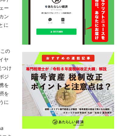
ェー
カン
とに
「この
イヤ
見つけ
ボジ
携を
摂を
うに
a