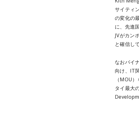
Kith 
サイティ
の変化の
に、先進
JVがカ
と確信し
なおバイ
向け、IT関
（MOU
タイ最大の
Devel