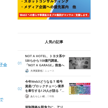
人気の記事
NOT A HOTEL、トヨタ系や
SBIらから100億円調達。
子会
「NOT A GARAGE」推進へ
|
大津賀新也
ニュース
今年Web3どうなる？ 暗号
資産/ブロックチェーン業界
を牽引する129人が語る「…
|
あたらしい経済 編集部
特集
で
規制準拠を競争力に。アジ