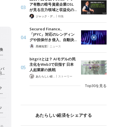
ア有数の暗号資産企業OSL
が見る注力領域と収益化の…
|
ジャック・デロン（Jack Derong）
特集
Secured Finance、
「JPYC」対応のレンディン
グや担保付き借入、自動決…
|
髙橋知里
ニュース
bitgritとは？ AIモデルの民
主化をWeb3で目指す 日本
人起業家の挑戦
|
あたらしい経済 編集部
ストーリー
Top30を見る
あたらしい経済をシェアする