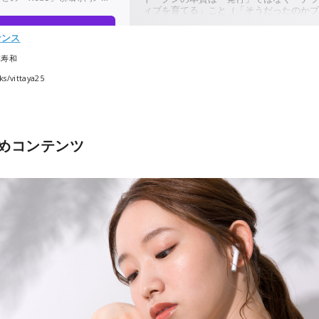
ナンス
本寿和
s/vittaya25
めコンテンツ