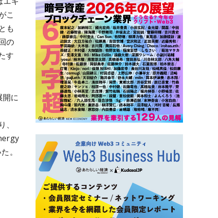
はエキ
がこ
とも
回の
たす
展開に
り、
rgy
いた
。