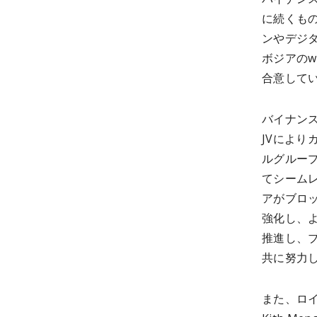
に続くも
ンやデジ
ボジアのw
合意して
バイナンス
JVによ
ルグルー
てシーム
アがブロ
強化し、
推進し、
共に努力
また、ロイ