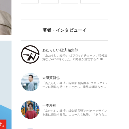
著者・インタビューイ
あたらしい経済 編集部
「あたらしい経済」 はブロックチェーン、暗号通
貨などweb3特化した、幻冬舎が運営する2018…
大津賀新也
「あたらしい経済」編集部 副編集長 ブロックチェ
ーンに興味を持ったことから、業界未経験なが…
一本寿和
「あたらしい経済」編集部 記事のバナーデザイン
を主に担当する他、ニュースも執筆。 「あたら…