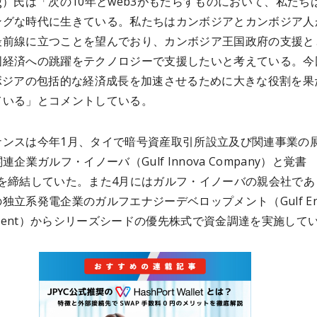
Meng）氏は「次の10年とweb3がもたらすものにおいて、私たち
ングな時代に生きている。私たちはカンボジアとカンボジア人
最前線に立つことを望んでおり、カンボジア王国政府の支援と
国経済への跳躍をテクノロジーで支援したいと考えている。今
ンボジアの包括的な経済成長を加速させるために大きな役割を果
ている」とコメントしている。
ナンスは今年1月、タイで暗号資産取引所設立及び関連事業の
連企業ガルフ・イノーバ（Gulf Innova Company）と覚書
）を締結していた。また4月にはガルフ・イノーバの親会社であ
独立系発電企業のガルフエナジーデベロップメント（Gulf Ene
opment）からシリーズシードの優先株式で資金調達を実施して