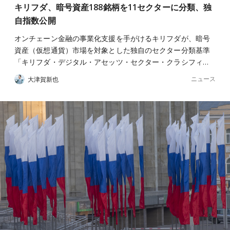
キリフダ、暗号資産188銘柄を11セクターに分類、独
自指数公開
オンチェーン金融の事業化支援を手がけるキリフダが、暗号
資産（仮想通貨）市場を対象とした独自のセクター分類基準
「キリフダ・デジタル・アセッツ・セクター・クラシフィ…
ニュース
大津賀新也