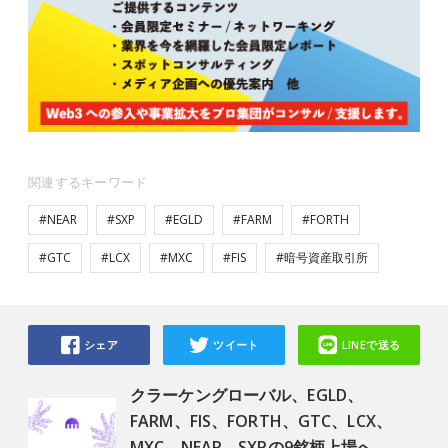
関連するキーワード
#NEAR
#SXP
#EGLD
#FARM
#FORTH
#GTC
#LCX
#MXC
#FIS
#暗号資産取引所
シェア
ツイート
LINEで送る
クラーケングローバル、EGLD、
FARM、FIS、FORTH、GTC、LCX、
MXC、NEAR、SXPの9銘柄上場へ