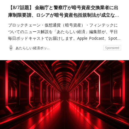
【8/7話題】 金融庁と警察庁が暗号資産交換業者に出
庫制限要請、ロシアが暗号資産包括規制法が成立な…
ブロックチェーン・仮想通貨（暗号資産）・フィンテックに
ついてのニュース解説を「あたらしい経済」編集部が、平日
毎日ポッドキャストでお届けします。Apple Podcast、Spot…
あたらしい経済ポッドキャスト
Sponsored